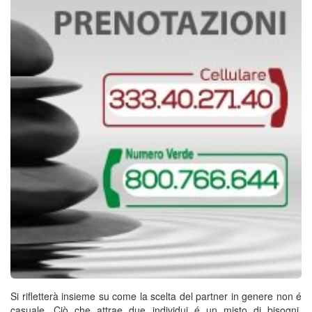
Si rifletterà insieme su come la scelta del partner in genere non é
casuale. Ciò che attrae due individui é un misto di bisogni,