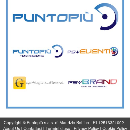
Copyright © Puntopiù s.a.s. di Maurizio Bottino - P.I 12516321002 -
About Us
|
Contattaci
|
Termini d'uso
|
Privacy Policy
|
Cookie Policy