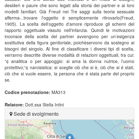
desideri e paure che sono legati alla storia dei partner e ai loro
modelli familiari. Già Freud nei Tre saggi sulla teoria sessuale
afferma-..trovare l'oggetto é semplicemente ritrovarlo(Freud,
1905). La scelta dell'oggetto d'amore riproduce gli schemi del
rapporto oggettuale vissuto nell'infanzia. Quindi le motivazioni
inconsce della scelta del partner avvengono per un’esigenza
sostitutiva della figura genitoriale, poichèservono da sostegno ai
bisogni del singolo. Al fine di classificare i diversi tipi di scelta,
verranno descritte diverse modalità di relazioni oggettuali, tra cui:
“¢ analitica o per appoggio: si ama la donna nutrice, l’uomo
protettivo;“¢ narcisistica: si sceglie ciò che si è, ciò che si é stati,
ciò che si vuole essere, la persona che é stata parte del proprio
se.
Codice prenotazione:
MA313
Relatore:
Dott.ssa Stella Intini
Sede di svolgimento