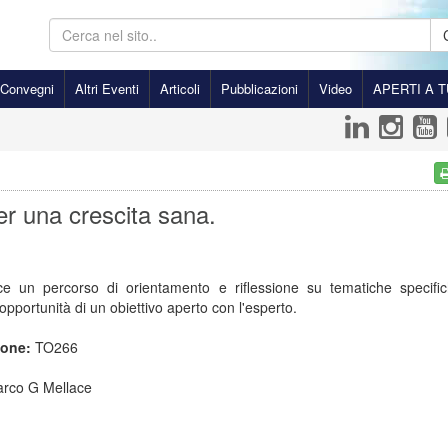
Convegni
Altri Eventi
Articoli
Pubblicazioni
Video
APERTI A T
er una crescita sana.
sce un percorso di orientamento e riflessione su tematiche specific
'opportunità di un obiettivo aperto con l'esperto.
ione:
TO266
arco G Mellace