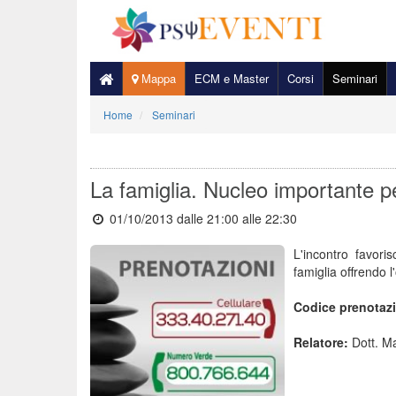
Mappa
ECM e Master
Corsi
Seminari
Home
Seminari
La famiglia. Nucleo importante p
01/10/2013 dalle 21:00
alle 22:30
L'incontro favori
famiglia offrendo l
Codice prenotaz
Relatore:
Dott. M