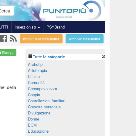
Cerca
UTTI
Inserzionisti
PSYBrand
Iscriviti alla newsletter
Archivio newsletter
Stampa
Tutte le categorie
Archetipi
Arteterapia
Clinica
Comunità
he della
Consapevolezza
Coppia
Costellazioni familiari
Crescita personale
Divulgazione
Donne
ECM
Educazione