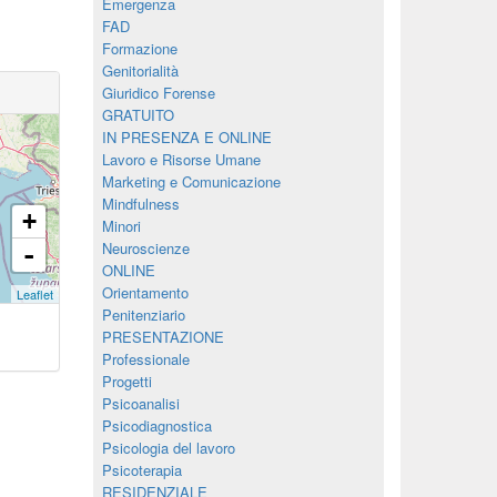
Emergenza
FAD
Formazione
Genitorialità
Giuridico Forense
GRATUITO
IN PRESENZA E ONLINE
Lavoro e Risorse Umane
Marketing e Comunicazione
Mindfulness
+
Minori
Neuroscienze
-
ONLINE
Orientamento
Leaflet
Penitenziario
PRESENTAZIONE
Professionale
Progetti
Psicoanalisi
Psicodiagnostica
Psicologia del lavoro
Psicoterapia
RESIDENZIALE