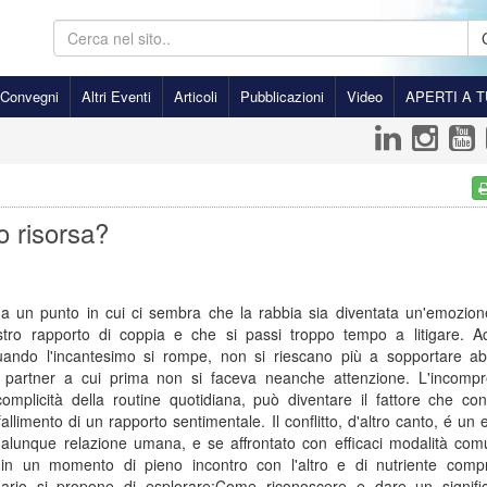
Convegni
Altri Eventi
Articoli
Pubblicazioni
Video
APERTI A T
 o risorsa?
 a un punto in cui ci sembra che la rabbia sia diventata un'emozion
stro rapporto di coppia e che si passi troppo tempo a litigare. A
uando l'incantesimo si rompe, non si riescano più a sopportare abi
l partner a cui prima non si faceva neanche attenzione. L'incompr
complicità della routine quotidiana, può diventare il fattore che con
llimento di un rapporto sentimentale. Il conflitto, d'altro canto, é un
qualunque relazione umana, e se affrontato con efficaci modalità com
 in un momento di pieno incontro con l'altro e di nutriente comp
inario si propone di esplorare:Come riconoscere e dare un signific