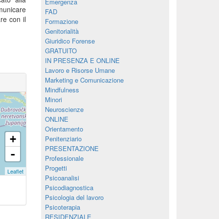
Emergenza
municare
FAD
re con il
Formazione
Genitorialità
Giuridico Forense
GRATUITO
IN PRESENZA E ONLINE
Lavoro e Risorse Umane
Marketing e Comunicazione
Mindfulness
Minori
Neuroscienze
ONLINE
Orientamento
+
Penitenziario
PRESENTAZIONE
-
Professionale
Progetti
Leaflet
Psicoanalisi
Psicodiagnostica
Psicologia del lavoro
Psicoterapia
RESIDENZIALE