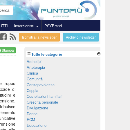
Cerca
UTTI
Inserzionisti
PSYBrand
Iscriviti alla newsletter
Archivio newsletter
Stampa
Tutte le categorie
Archetipi
Arteterapia
Clinica
Comunità
e troppo
Consapevolezza
ccade di
Coppia
tudini e
Costellazioni familiari
ensione,
Crescita personale
tribuisce
Divulgazione
 elemento
Donne
unicative
ECM
rensione
Educazione
ato alla