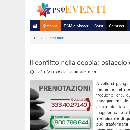
Mappa
ECM e Master
Corsi
Seminari
Home
Seminari
Il conflitto nella coppia: ostacolo
18/10/2013 dalle 18:00
alle 19:30
A volte si giunge
frequente nel no
frequente che, q
atteggiamenti de
alimentata dalla 
maggiormente al fa
ineliminabile di 
può trasformarsi
reciproca.Il sem