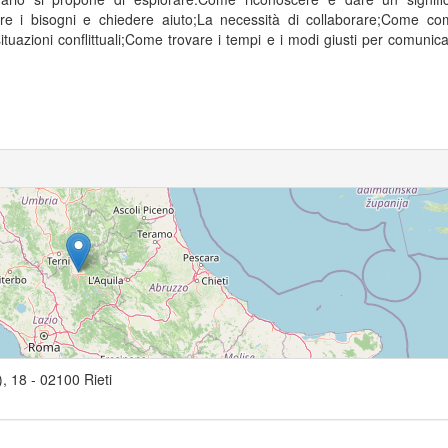
re i bisogni e chiedere aiuto;La necessità di collaborare;Come co
ituazioni conflittuali;Come trovare i tempi e i modi giusti per comunica
), 18
-
02100
Rieti