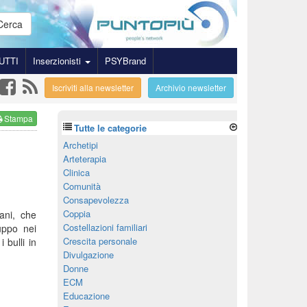
Cerca
UTTI
Inserzionisti
PSYBrand
Iscriviti alla newsletter
Archivio newsletter
Stampa
Tutte le categorie
Archetipi
Arteterapia
Clinica
Comunità
Consapevolezza
Coppia
ani, che
Costellazioni familiari
uppo nei
Crescita personale
 bulli in
Divulgazione
Donne
ECM
Educazione