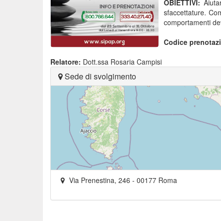
OBIETTIVI:
Aiutar
sfaccettature. Com
comportamenti dev
Codice prenotaz
Relatore:
Dott.ssa Rosaria Campisi
Sede di svolgimento
Via Prenestina, 246
-
00177
Roma