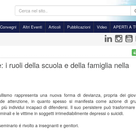
Convegni
Altri Eventi
Articoli
Pubblicazioni
Video
APERTI A T
: i ruoli della scuola e della famiglia nella
bullismo rappresenta una nuova forma di devianza, propria dei giov
nde attenzione, in quanto spesso si manifesta come azione di gr
 più individui incapaci di difendersi. Il suo persistere può trasformare i
riminali e le vittime in soggetti irrimediabilmente depressi o suicidi.
 seminario é rivolto a insegnanti e genitori.