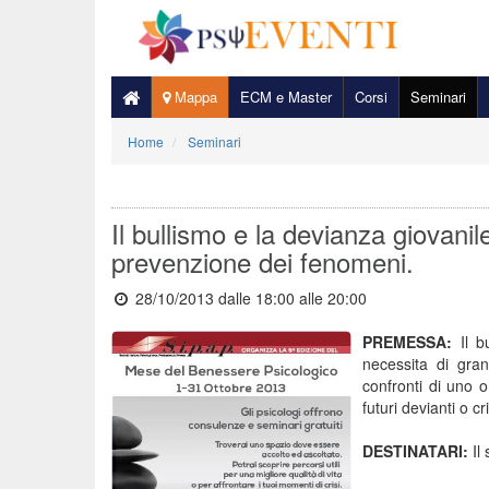
Mappa
ECM e Master
Corsi
Seminari
Home
Seminari
Il bullismo e la devianza giovanile
prevenzione dei fenomeni.
28/10/2013 dalle 18:00
alle 20:00
PREMESSA:
Il 
necessita di gra
confronti di uno o
futuri devianti o c
DESTINATARI:
Il