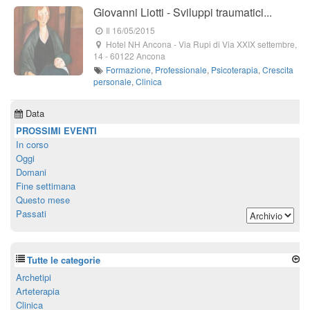
Giovanni Liotti - Sviluppi traumatici...
Il 16/05/2015
Hotel NH Ancona
-
Via Rupi di Via XXIX settembre,
14
-
60122
Ancona
Formazione
,
Professionale
,
Psicoterapia
,
Crescita
personale
,
Clinica
Data
PROSSIMI EVENTI
In corso
Oggi
Domani
Fine settimana
Questo mese
Passati
Tutte le categorie
Archetipi
Arteterapia
Clinica