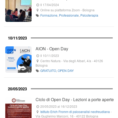
Il 17/04/2024
Online su piattaforma Zoom
-
Bologna
Formazione
,
Professionale
,
Psicoterapia
10/11/2023
AION - Open Day
Il 10/11/2023
Centro Natura
-
Via degli Albari, 4/a
-
40126
Bologna
GRATUITO
,
OPEN DAY
20/05/2023
Ciclo di Open Day - Lezioni a porte aperte
20/05/2023
al 16/12/2023
Istituto Erich Fromm di psicoanalisi neofreudiana
-
Via Guglielmo Marconi, 16
-
40122
Bologna