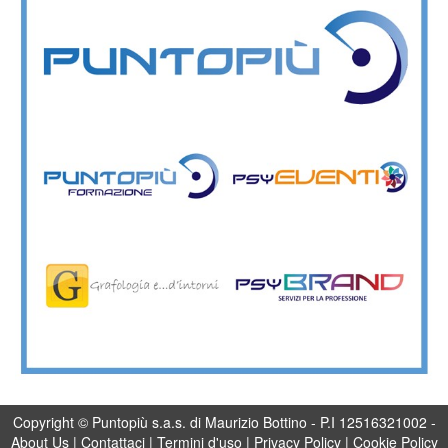
Copyright © Puntopiù s.a.s. di Maurizio Bottino - P.I 12516321002 -
About Us
|
Contattaci
|
Termini d'uso
|
Privacy Policy
|
Cookie Policy