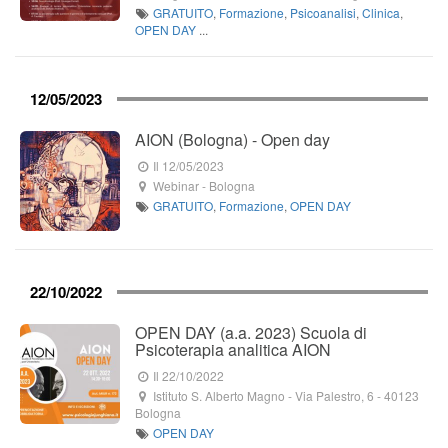
GRATUITO
,
Formazione
,
Psicoanalisi
,
Clinica
,
OPEN DAY
...
12/05/2023
AION (Bologna) - Open day
Il 12/05/2023
Webinar
-
Bologna
GRATUITO
,
Formazione
,
OPEN DAY
22/10/2022
OPEN DAY (a.a. 2023) Scuola di
Psicoterapia analitica AION
Il 22/10/2022
Istituto S. Alberto Magno
-
Via Palestro, 6
-
40123
Bologna
OPEN DAY