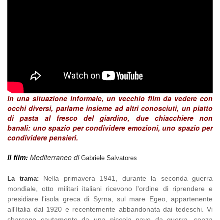
In una situazione informale, un vecchio film da vedere con
occhi diversi,
parlarne insieme ad altri conosciuti,
un piatto
di pasta al fresco del giardino,
due chiacchiere non
banali: uno spazio per condividere emozioni, uno spazio per
condividere pensieri.
Il film:
Mediterraneo di
Gabriele Salvatores
Nella primavera 1941, durante la seconda guerra
La trama:
mondiale, otto militari italiani ricevono l'ordine di riprendere e
presidiare l'isola greca di Syrna, sul mare Egeo, appartenente
all'Italia dal 1920 e recentemente abbandonata dai tedeschi. Vi
sbarcano cautamente da una piccola nave da guerra, senza