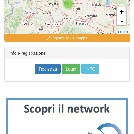
2
+
-
Leaflet
Ingrandisci la mappa
Info e registrazione
Registrati
Login
INFO