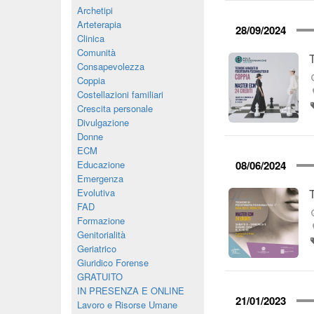
Archetipi
Arteterapia
28/09/2024
Clinica
Comunità
Consapevolezza
Coppia
Costellazioni familiari
Crescita personale
Divulgazione
Donne
ECM
Educazione
08/06/2024
Emergenza
Evolutiva
FAD
Formazione
Genitorialità
Geriatrico
Giuridico Forense
GRATUITO
IN PRESENZA E ONLINE
21/01/2023
Lavoro e Risorse Umane