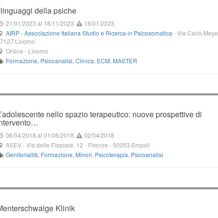
I linguaggi della psiche
21/01/2023
al 18/11/2023
16/01/2023
AIRP - Associazione Italiana Studio e Ricerca in Psicosomatica
-
Via Carlo Meyer
57127
Livorno
Online
-
Livorno
Formazione
,
Psicoanalisi
,
Clinica
,
ECM
,
MASTER
L’adolescente nello spazio terapeutico: nuove prospettive di
intervento…
06/04/2018
al 01/06/2018
02/04/2018
ASEV
-
Via delle Fiascaie, 12
- Firenze -
50053
Empoli
Genitorialità
,
Formazione
,
Minori
,
Psicoterapia
,
Psicoanalisi
Menterschwaige Klinik