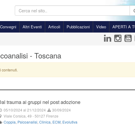
Convegni
Altri Eventi
Articoli
Pubblicazioni
Video
APERTI A T
coanalisi - Toscana
i contenuti.
Dal trauma ai gruppi nel post adozione
05/10/2024
al 21/12/2024
30/09/2024
Viale Corsica, 49
-
50127
Firenze
Coppia
,
Psicoanalisi
,
Clinica
,
ECM
,
Evolutiva