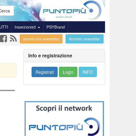
Cerca
UTTI
Inserzionisti
PSYBrand
Iscriviti alla newsletter
Archivio newsletter
Info e registrazione
Registrati
Login
INFO