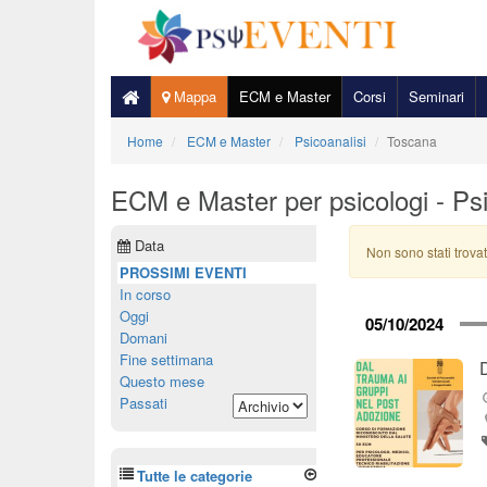
Mappa
ECM e Master
Corsi
Seminari
Home
ECM e Master
Psicoanalisi
Toscana
ECM e Master per psicologi - Psi
Data
Non sono stati trovat
PROSSIMI EVENTI
In corso
Oggi
05/10/2024
Domani
Fine settimana
Questo mese
Passati
Tutte le categorie