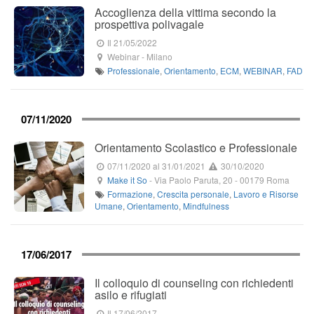
Accoglienza della vittima secondo la
prospettiva polivagale
Il 21/05/2022
Webinar
-
Milano
Professionale
,
Orientamento
,
ECM
,
WEBINAR
,
FAD
07/11/2020
Orientamento Scolastico e Professionale
07/11/2020
al 31/01/2021
30/10/2020
Make it So
-
Via Paolo Paruta, 20
-
00179
Roma
Formazione
,
Crescita personale
,
Lavoro e Risorse
Umane
,
Orientamento
,
Mindfulness
17/06/2017
Il colloquio di counseling con richiedenti
asilo e rifugiati
Il 17/06/2017