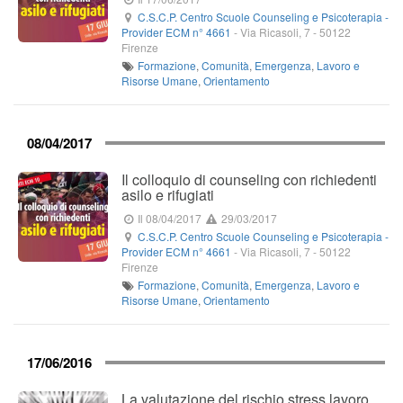
C.S.C.P. Centro Scuole Counseling e Psicoterapia -
Provider ECM n° 4661
-
Via Ricasoli, 7
-
50122
Firenze
Formazione
,
Comunità
,
Emergenza
,
Lavoro e
Risorse Umane
,
Orientamento
08/04/2017
Il colloquio di counseling con richiedenti
asilo e rifugiati
Il 08/04/2017
29/03/2017
C.S.C.P. Centro Scuole Counseling e Psicoterapia -
Provider ECM n° 4661
-
Via Ricasoli, 7
-
50122
Firenze
Formazione
,
Comunità
,
Emergenza
,
Lavoro e
Risorse Umane
,
Orientamento
17/06/2016
La valutazione del rischio stress lavoro