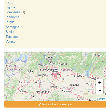
Lazio
Liguria
Lombardia
(1)
Piemonte
Puglia
Sardegna
Sicilia
Toscana
Veneto
+
-
Leaflet
Ingrandisci la mappa