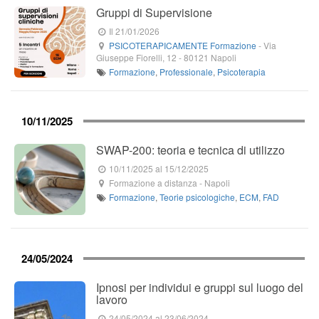
Gruppi di Supervisione
Il 21/01/2026
PSICOTERAPICAMENTE Formazione
-
Via
Giuseppe Fiorelli, 12
-
80121
Napoli
Formazione
,
Professionale
,
Psicoterapia
10/11/2025
SWAP-200: teoria e tecnica di utilizzo
10/11/2025
al 15/12/2025
Formazione a distanza
-
Napoli
Formazione
,
Teorie psicologiche
,
ECM
,
FAD
24/05/2024
Ipnosi per individui e gruppi sul luogo del
lavoro
24/05/2024
al 23/06/2024