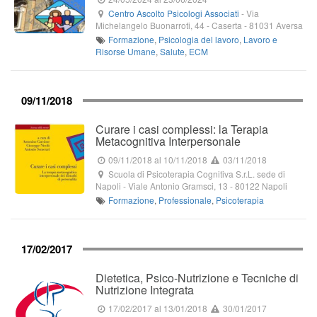
Centro Ascolto Psicologi Associati
-
Via
Michelangelo Buonarroti, 44
- Caserta -
81031
Aversa
Formazione
,
Psicologia del lavoro
,
Lavoro e
Risorse Umane
,
Salute
,
ECM
09/11/2018
Curare i casi complessi: la Terapia
Metacognitiva Interpersonale
09/11/2018
al 10/11/2018
03/11/2018
Scuola di Psicoterapia Cognitiva S.r.L. sede di
Napoli
-
Viale Antonio Gramsci, 13
-
80122
Napoli
Formazione
,
Professionale
,
Psicoterapia
17/02/2017
Dietetica, Psico-Nutrizione e Tecniche di
Nutrizione Integrata
17/02/2017
al 13/01/2018
30/01/2017