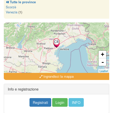
Tutte le province
Scorzè
Venezia
(1)
+
-
Leaflet
Ingrandisci la mappa
Info e registrazione
Registrati
Login
INFO