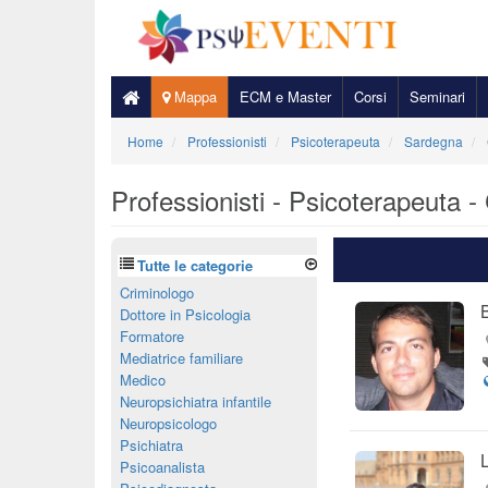
Mappa
ECM e Master
Corsi
Seminari
Home
Professionisti
Psicoterapeuta
Sardegna
Professionisti - Psicoterapeuta - 
Tutte le categorie
Criminologo
Dottore in Psicologia
Formatore
Mediatrice familiare
Medico
Neuropsichiatra infantile
Neuropsicologo
Psichiatra
L
Psicoanalista