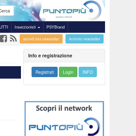
Cerca
UTTI
Inserzionisti
PSYBrand
Iscriviti alla newsletter
Archivio newsletter
Info e registrazione
Registrati
Login
INFO