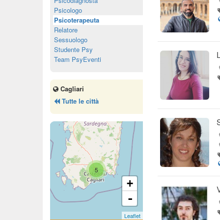
Psicodiagnosta
Psicologo
Psicoterapeuta
Relatore
Sessuologo
Studente Psy
Team PsyEventi
Cagliari
Tutte le città
5
+
-
Leaflet