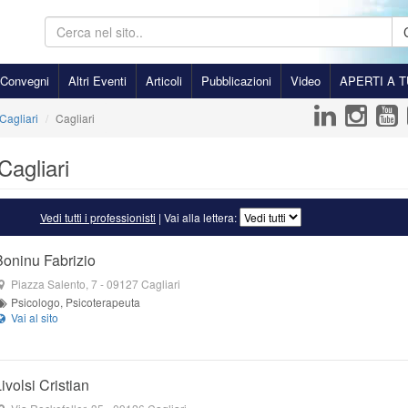
Convegni
Altri Eventi
Articoli
Pubblicazioni
Video
APERTI A T
Cagliari
Cagliari
Cagliari
Vedi tutti i professionisti
| Vai alla lettera:
Boninu Fabrizio
Piazza Salento, 7
-
09127
Cagliari
Psicologo, Psicoterapeuta
ivolsi Cristian