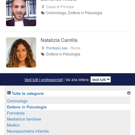
Casal di Principe
Criminologo, Dottore in Psicologia
Natalizia Camilla
Puntopiù sas
-
Roma
Dottore in Psicologia
Vedi tutti i professionisti
| Vai alla lettera:
Tutte le categorie
Criminologo
Dottore in Psicologia
Formatore
Mediatrice familiare
Medico
Neuropsichiatra infantile