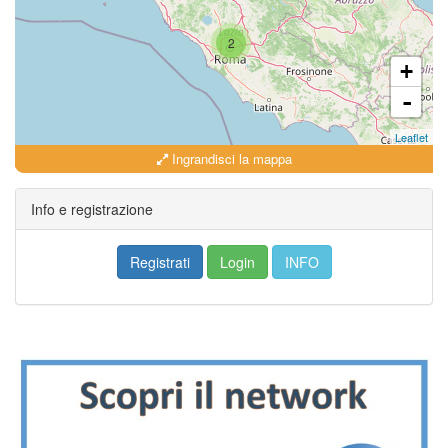
2
+
-
Leaflet
Ingrandisci la mappa
Info e registrazione
Registrati
Login
INFO