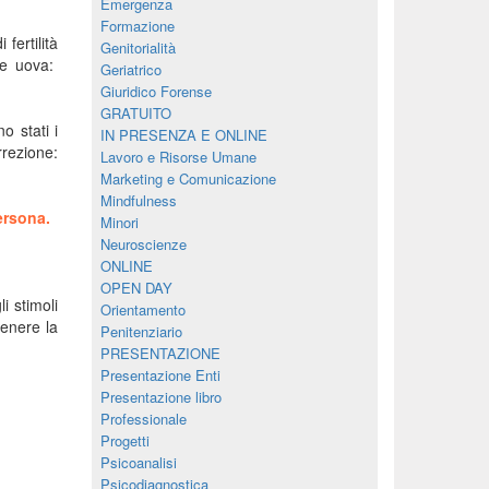
Emergenza
Formazione
fertilità
Genitorialità
 le uova:
Geriatrico
Giuridico Forense
GRATUITO
o stati i
IN PRESENZA E ONLINE
rrezione:
Lavoro e Risorse Umane
Marketing e Comunicazione
Mindfulness
ersona.
Minori
Neuroscienze
ONLINE
OPEN DAY
i stimoli
Orientamento
tenere la
Penitenziario
PRESENTAZIONE
Presentazione Enti
Presentazione libro
Professionale
Progetti
Psicoanalisi
Psicodiagnostica