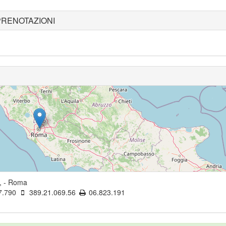
PRENOTAZIONI
a,
-
Roma
7.790
389.21.069.56
06.823.191