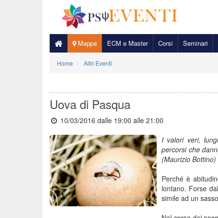
Mappa
ECM e Master
Corsi
Seminari
Home
Altri Eventi
Uova di Pasqua
10/03/2016 dalle 19:00
alle 21:00
I valori veri, lu
percorsi che dann
(Maurizio Bottino)
Perché è abitudin
lontano. Forse dal
simile ad un sasso
Nel corso dei secol