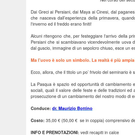
Dai Greci ai Persiani, dai Maya ai Cinesi, dal paganesi
che nasceva dall’esperienza della primavera, quando 
l'inverno ed il freddo erano finiti!
Alcuni ritengono che, per festeggiare l'arrivo della p
Persiani che si scambiavano vicendevolmente uova di g
dal guscio, immagine di un sepolcro chiuso, esce un es
Ma l’uovo è solo un simbolo. La realtà é più ampia 
Ecco, allora, che il titolo un po’ frivolo del seminario è
La Pasqua è spazio ed opportunità di cambiamento e di
sociali, quali il valore delle feste e delle tradizioni 
prosecuzione di un cambiamento del nostro modo di es
Conduce:
dr. Maurizio Bottino
Costo:
35,00 € (50,00 € se in coppia) comprensivo dell
INFO E PRENOTAZIONI:
vedi recapiti in calce