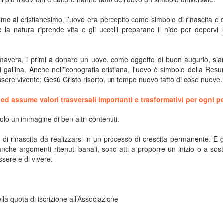
mo al cristianesimo, l’uovo era percepito come simbolo di rinascita e di 
la natura riprende vita e gli uccelli preparano il nido per deporvi
rimavera, i primi a donare un uovo, come oggetto di buon augurio, sian
allina. Anche nell'iconografia cristiana, l'uovo è simbolo della Resu
sere vivente: Gesù Cristo risorto, un tempo nuovo fatto di cose nuove.
ed assume valori trasversali importanti e trasformativi per ogni p
 solo un’immagine di ben altri contenuti.
 rinascita da realizzarsi in un processo di crescita permanente. E gl
ed anche argomenti ritenuti banali, sono atti a proporre un inizio o a sos
sere e di vivere.
a quota di iscrizione all’Associazione