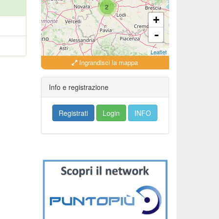
2
+
-
Leaflet
Ingrandisci la mappa
Info e registrazione
Registrati
Login
INFO