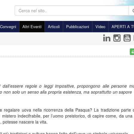
Convegni
Altri Eventi
Articoli
Pubblicazioni
Video
APERTI A T
ngi dall’essere regole o leggi impositive, propongono alle persone m
o non solo un senso alla propria esistenza, ma soprattutto un sapore
e regalare uova nella ricorrenza della Pasqua? La tradizione parte 
 mistero indecifrabile, per l’uomo preistorico, di capire come, da una 
, potesse nascere la vita.
i più tradizioni e culture hanno fatto dell’uovo un simbolo universale.