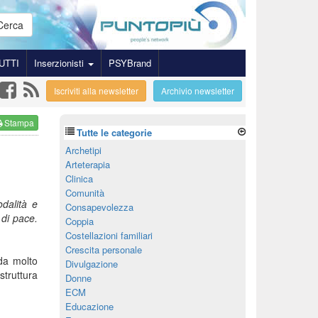
Cerca
UTTI
Inserzionisti
PSYBrand
Iscriviti alla newsletter
Archivio newsletter
Stampa
Tutte le categorie
Archetipi
Arteterapia
Clinica
Comunità
odalità e
Consapevolezza
 di pace.
Coppia
Costellazioni familiari
Crescita personale
da molto
Divulgazione
struttura
Donne
ECM
Educazione