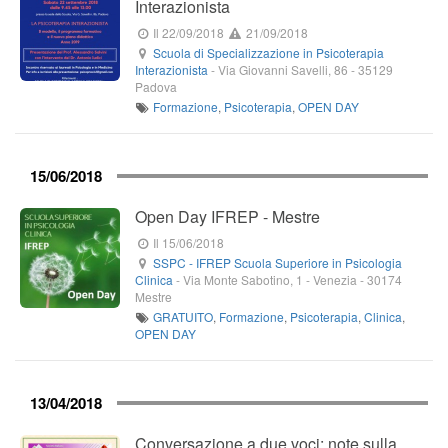
Interazionista
Il 22/09/2018
21/09/2018
Scuola di Specializzazione in Psicoterapia
Interazionista
-
Via Giovanni Savelli, 86
-
35129
Padova
Formazione
,
Psicoterapia
,
OPEN DAY
15/06/2018
Open Day IFREP - Mestre
Il 15/06/2018
SSPC - IFREP Scuola Superiore in Psicologia
Clinica
-
Via Monte Sabotino, 1
-
Venezia
-
30174
Mestre
GRATUITO
,
Formazione
,
Psicoterapia
,
Clinica
,
OPEN DAY
13/04/2018
Conversazione a due voci: note sulla