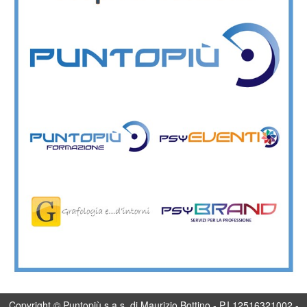
Copyright © Puntopiù s.a.s. di Maurizio Bottino - P.I 12516321002 -