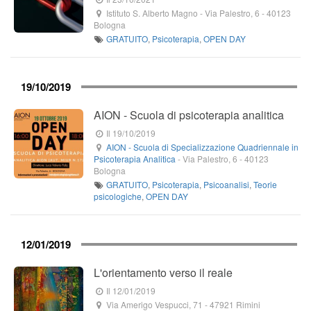
Istituto S. Alberto Magno
-
Via Palestro, 6
-
40123
Bologna
GRATUITO
,
Psicoterapia
,
OPEN DAY
19/10/2019
AION - Scuola di psicoterapia analitica
Il 19/10/2019
AION - Scuola di Specializzazione Quadriennale in
Psicoterapia Analitica
-
Via Palestro, 6
-
40123
Bologna
GRATUITO
,
Psicoterapia
,
Psicoanalisi
,
Teorie
psicologiche
,
OPEN DAY
12/01/2019
L'orientamento verso il reale
Il 12/01/2019
Via Amerigo Vespucci, 71
-
47921
Rimini