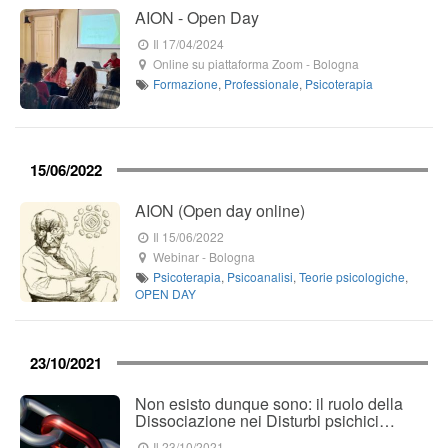
AION - Open Day
Il 17/04/2024
Online su piattaforma Zoom
-
Bologna
Formazione
,
Professionale
,
Psicoterapia
15/06/2022
AION (Open day online)
Il 15/06/2022
Webinar
-
Bologna
Psicoterapia
,
Psicoanalisi
,
Teorie psicologiche
,
OPEN DAY
23/10/2021
Non esisto dunque sono: il ruolo della
Dissociazione nei Disturbi psichici…
Il 23/10/2021