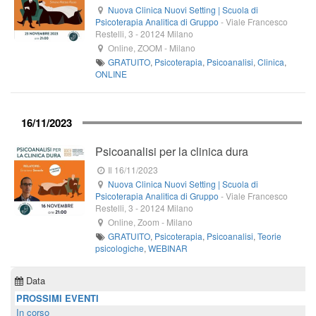
Nuova Clinica Nuovi Setting | Scuola di
Psicoterapia Analitica di Gruppo
-
Viale Francesco
Restelli, 3
-
20124
Milano
Online, ZOOM
-
Milano
GRATUITO
,
Psicoterapia
,
Psicoanalisi
,
Clinica
,
ONLINE
16/11/2023
Psicoanalisi per la clinica dura
Il 16/11/2023
Nuova Clinica Nuovi Setting | Scuola di
Psicoterapia Analitica di Gruppo
-
Viale Francesco
Restelli, 3
-
20124
Milano
Online, Zoom
-
Milano
GRATUITO
,
Psicoterapia
,
Psicoanalisi
,
Teorie
psicologiche
,
WEBINAR
Data
PROSSIMI EVENTI
In corso