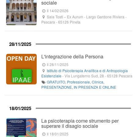
sociale
Il 14/02/2026
Sala Tosti – Ex Aurum
-
Largo Gardone Riviera
-
Pescara
-
65126
Pineta
28/11/2025
L'integrazione della Persona
Il 28/11/2025
Istituto di Psicoterapia Analitica e di Antropologia
Esistenziale
-
Via Lungaterno Sud, 28
-
65128
Pescara
GRATUITO
,
Professionale
,
Clinica
,
PRESENTAZIONE
,
IN PRESENZA E ONLINE
18/01/2025
La psicoterapia come strumento per
superare il disagio sociale
Il 18/01/2025