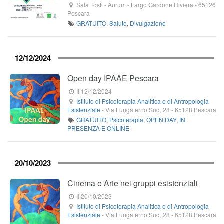
Sala Tosti - Aurum
-
Largo Gardone Riviera
-
65126
Pescara
GRATUITO
,
Salute
,
Divulgazione
12/12/2024
Open day IPAAE Pescara
Il 12/12/2024
Istituto di Psicoterapia Analitica e di Antropologia
Esistenziale
-
Via Lungaterno Sud, 28
-
65128
Pescara
GRATUITO
,
Psicoterapia
,
OPEN DAY
,
IN
PRESENZA E ONLINE
20/10/2023
Cinema e Arte nei gruppi esistenziali
Il 20/10/2023
Istituto di Psicoterapia Analitica e di Antropologia
Esistenziale
-
Via Lungaterno Sud, 28
-
65128
Pescara