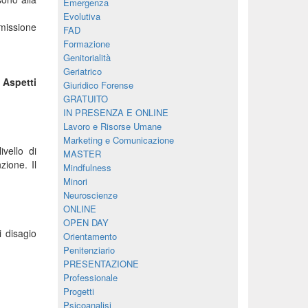
Emergenza
Evolutiva
smissione
FAD
Formazione
Genitorialità
Geriatrico
 Aspetti
Giuridico Forense
GRATUITO
IN PRESENZA E ONLINE
Lavoro e Risorse Umane
Marketing e Comunicazione
ivello di
MASTER
zione. Il
Mindfulness
Minori
Neuroscienze
ONLINE
OPEN DAY
i disagio
Orientamento
Penitenziario
PRESENTAZIONE
Professionale
Progetti
Psicoanalisi