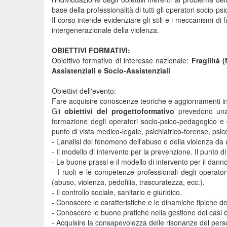
base della professionalità di tutti gli operatori socio-ps
Il corso intende evidenziare gli stili e i meccanismi di
intergenerazionale della violenza.
OBIETTIVI FORMATIVI:
Obiettivo formativo di interesse nazionale:
Fragilità 
Assistenziali e Socio-Assistenziali
Obiettivi dell'evento:
Fare acquisire conoscenze teoriche e aggiornamenti in
Gli
obiettivi del progetto
formativo
prevedono una s
formazione degli operatori socio-psico-pedagogico e giu
punto di vista medico-legale, psichiatrico-forense, psic
- L’analisi del fenomeno dell'abuso e della violenza da u
- Il modello di intervento per la prevenzione. Il punto d
- Le buone prassi e il modello di intervento per il danno
- I ruoli e le competenze professionali degli operator
(abuso, violenza, pedofilia, trascuratezza, ecc.).
- Il controllo sociale, sanitario e giuridico.
- Conoscere le caratteristiche e le dinamiche tipiche del
- Conoscere le buone pratiche nella gestione dei casi d
- Acquisire la consapevolezza delle risonanze del perso