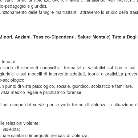
ico-pedagogici e giuridici.
 funzionamento delle famiglie maltrattanti, attraverso lo studio della tra
(Minori, Anziani, Tossico-Dipendenti, Salute Mentale) Tutela Degli
 tema di:
erie di elementi conoscitivi, formativi e valutativi sul tipo e sul l
ridici e sui modelli di intervento adottati, teorici e pratici.La preven
o-sociologico.
n punto di vista psicologico, sociale, giuridico, scolastico e familiare.
i vista medico-legale e psichiatrico-forense.
.
i nel campo dei servizi per le varie forme di violenza in situazione d
le relazioni violente;
i violenza;
nale sanitario impegnato nei casi di violenza;