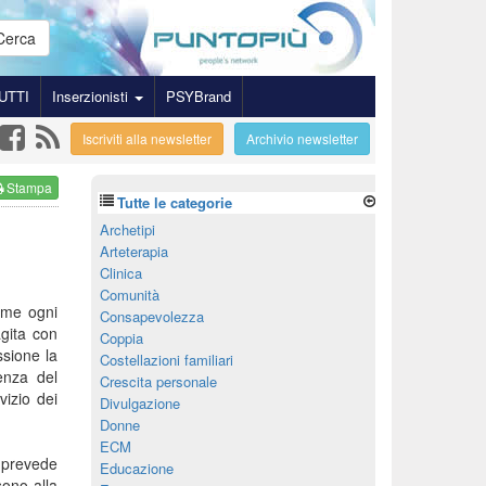
Cerca
UTTI
Inserzionisti
PSYBrand
Iscriviti alla newsletter
Archivio newsletter
Stampa
Tutte le categorie
Archetipi
Arteterapia
Clinica
Comunità
ome ogni
Consapevolezza
agita con
Coppia
ssione la
Costellazioni familiari
enza del
Crescita personale
vizio dei
Divulgazione
Donne
ECM
revede
Educazione
sono alla