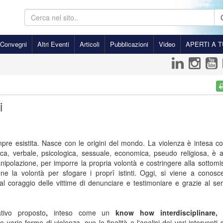
Convegni
Altri Eventi
Articoli
Pubblicazioni
Video
APERTI A T
i
pre esistita. Nasce con le origini del mondo. La violenza è intesa c
sica, verbale, psicologica, sessuale, economica, pseudo religiosa, è 
ipolazione, per imporre la propria volontà e costringere alla sottomi
one la volontà per sfogare i proprî istinti. Oggi, si viene a conosc
l coraggio delle vittime di denunciare e testimoniare e grazie al ser
tivo proposto
,
inteso come un
know how interdisciplinare,
p
e varie forme di violenza, ove le finalità e l'analisi dei vari interventi 