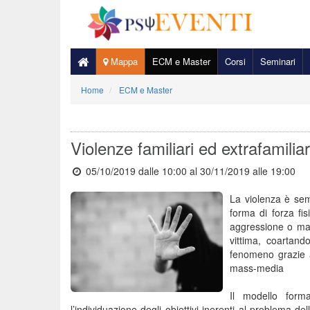
Mappa
ECM e Master
Corsi
Seminari
Home
ECM e Master
Violenze familiari ed extrafamiliar
05/10/2019 dalle 10:00
al 30/11/2019 alle 19:00
La violenza è sem
forma di forza fi
aggressione o man
vittima, coartand
fenomeno grazie a
mass-media
Il modello forma
l’individuazione degli obiettivi inerenti al problema dell