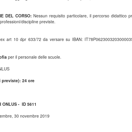
ONE DEL CORSO:
Nessun requisito particolare, il percorso didattico p
 professioni/discipline previste.
A ex art 10 dpr 633/72 da versare su IBAN: IT78P06230032030000
ofia
per il personale delle scuole.
ONLUS
reviste): 24 ore
 ONLUS - ID 5611
ovembre, 30 novembre 2019