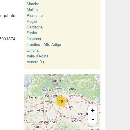
Marche
Molise
rogettato
Piemonte
Puglia
Sardegna
Sicilia
35901874
Toscana
Trentino - Alto Adige
Umbria
Valle d’Aosta
Veneto
(1)
10
+
-
Leaflet