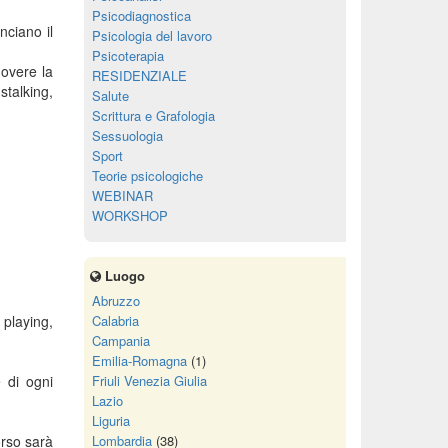
Psicodiagnostica
nciano il
Psicologia del lavoro
Psicoterapia
uovere la
RESIDENZIALE
stalking,
Salute
Scrittura e Grafologia
Sessuologia
Sport
Teorie psicologiche
WEBINAR
WORKSHOP
Luogo
Abruzzo
 playing,
Calabria
Campania
Emilia-Romagna
(1)
e di ogni
Friuli Venezia Giulia
Lazio
Liguria
orso sarà
Lombardia
(38)