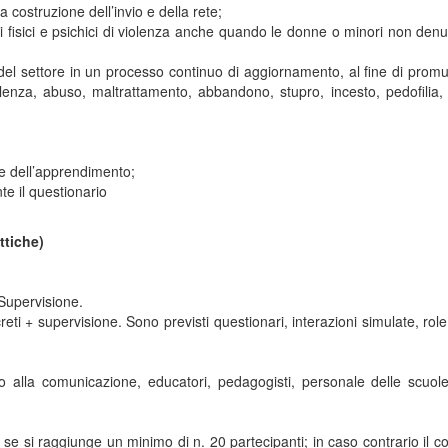
 costruzione dell’invio e della rete;
ali fisici e psichici di violenza anche quando le donne o minori non denu
del settore in un processo continuo di aggiornamento, al fine di prom
olenza, abuso, maltrattamento, abbandono, stupro, incesto, pedofilia, 
one dell’apprendimento;
nte il questionario
ttiche)
 Supervisione.
i + supervisione. Sono previsti questionari, interazioni simulate, role
ivo alla comunicazione, educatori, pedagogisti, personale delle scuol
io se si raggiunge un minimo di n. 20 partecipanti; in caso contrario il c