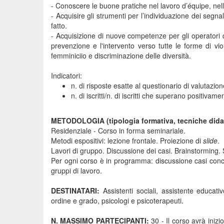
- Conoscere le buone pratiche nel lavoro d’équipe, nella
- Acquisire gli strumenti per l’individuazione dei segn
fatto.
- Acquisizione di nuove competenze per gli operatori 
prevenzione e l'intervento verso tutte le forme di vi
femminiciio e discriminazione delle diversità.
Indicatori:
n. di risposte esatte al questionario di valutazi
n. di iscritti/n. di iscritti che superano positivame
METODOLOGIA (tipologia formativa, tecniche dida
Residenziale - Corso in forma seminariale.
Metodi espositivi: lezione frontale. Proiezione di
slide
.
Lavori di gruppo. Discussione dei casi. Brainstorming.
Per ogni corso è in programma: discussione casi concret
gruppi di lavoro.
DESTINATARI:
Assistenti sociali, assistente educat
ordine e grado, psicologi e psicoterapeuti.
N. MASSIMO PARTECIPANTI:
30 - Il corso avrà iniz