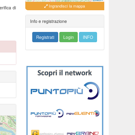
Ingrandisci la mappa
rifica di
Info e registrazione
Registrati
Login
INFO