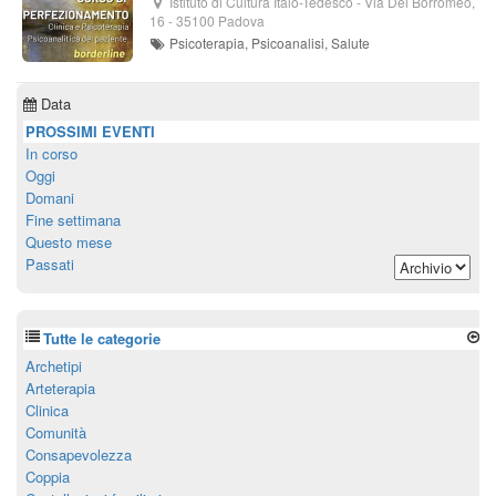
Istituto di Cultura Italo-Tedesco
-
Via Dei Borromeo,
16
-
35100
Padova
Psicoterapia, Psicoanalisi, Salute
Data
PROSSIMI EVENTI
In corso
Oggi
Domani
Fine settimana
Questo mese
Passati
Tutte le categorie
Archetipi
Arteterapia
Clinica
Comunità
Consapevolezza
Coppia