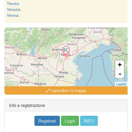
Treviso
Venezia
Verona
+
-
Leaflet
Ingrandisci la mappa
Info e registrazione
Registrati
Login
INFO