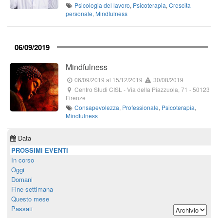
Psicologia del lavoro
,
Psicoterapia
,
Crescita
personale
,
Mindfulness
06/09/2019
Mindfulness
06/09/2019
al 15/12/2019
30/08/2019
Centro Studi CISL
-
Via della Piazzuola, 71
-
50123
Firenze
Consapevolezza
,
Professionale
,
Psicoterapia
,
Mindfulness
Data
PROSSIMI EVENTI
In corso
Oggi
Domani
Fine settimana
Questo mese
Passati