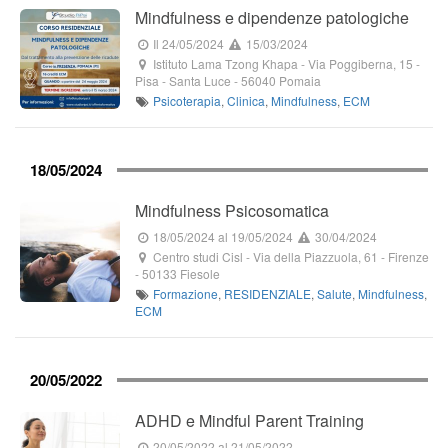
Mindfulness e dipendenze patologiche
Il 24/05/2024
15/03/2024
Istituto Lama Tzong Khapa
-
Via Poggiberna, 15
-
Pisa -
Santa Luce
-
56040
Pomaia
Psicoterapia
,
Clinica
,
Mindfulness
,
ECM
18/05/2024
Mindfulness Psicosomatica
18/05/2024
al 19/05/2024
30/04/2024
Centro studi Cisl
-
Via della Piazzuola, 61
- Firenze
-
50133
Fiesole
Formazione
,
RESIDENZIALE
,
Salute
,
Mindfulness
,
ECM
20/05/2022
ADHD e Mindful Parent Training
20/05/2022
al 21/05/2022