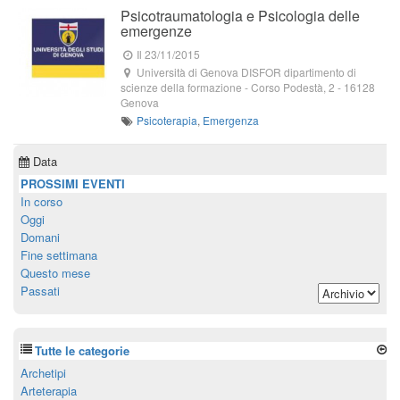
Psicotraumatologia e Psicologia delle
emergenze
Il 23/11/2015
Università di Genova DISFOR dipartimento di
scienze della formazione
-
Corso Podestà, 2
-
16128
Genova
Psicoterapia
,
Emergenza
Data
PROSSIMI EVENTI
In corso
Oggi
Domani
Fine settimana
Questo mese
Passati
Tutte le categorie
Archetipi
Arteterapia