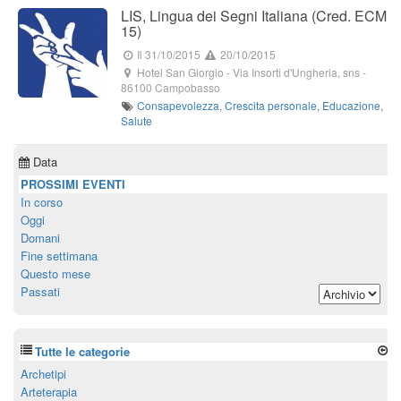
LIS, Lingua dei Segni Italiana (Cred. ECM
15)
Il 31/10/2015
20/10/2015
Hotel San Giorgio
-
Via Insorti d'Ungheria, sns
-
86100
Campobasso
Consapevolezza
,
Crescita personale
,
Educazione
,
Salute
Data
PROSSIMI EVENTI
In corso
Oggi
Domani
Fine settimana
Questo mese
Passati
Tutte le categorie
Archetipi
Arteterapia