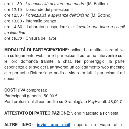
ore 11.30 -
La necessità di avere una madre
(M. Bottino)
ore 12.15 - Domande dei partecipanti
ore 12.30 -
Potenzialità e speranze dell'Orfano
(M. Bottino)
ore 13.00 - Intervallo pranzo
ore 14.30 - Laboratorio esperienziale:
Inventa una fiaba e scegli
un lieto fine
ore 16.30 -
Chisura dei lavori
MODALITÁ DI PARTECIPAZIONE:
online. La mattina sarà attivo
un collegamento webinar e i partecipanti potranno intervenire con
le loro domanda tramite la chat. Nel pomeriggio, la parte
esperienzale si svolgerà attraverso un collegamento web meeting
che permette l’interazione audio e video fra tutti i partecipanti e i
docenti.
COSTI
(IVA compresa):
Partecipanti generici: 56,00 €
Per i professionisti con profilo su Grafologia o PsyEventi: 46,00 €
ATTESTATO DI PARTECIPAZIONE
: viene rilasciato a richiesta.
ALTRE INFO:
invia una mail
oppure un wapp al n.