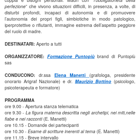
coppia e bisogni personali. Madri con “
l’obbligatorietà della
perfezione
” che vivono situazioni difficili, in presenza, a volte, di
disturbi profondi, incapaci di autonomia e di promuovere
l’autonomia dei propri figli, simbiotiche in modo patologico,
iperprotettive o rifiutanti, immagine estrema dell’aspetto peggiore
del ruolo di madre.
DESTINATARI:
Aperto a tutti
ORGANIZZATORE:
Formazione Puntopiù
brand di Puntopiù
sas
CONDUCONO:
dr.ssa
Elena Manetti
(grafologa, presidente
onorario Arigraf Nazionale) e dr.
Maurizio Bottino
(psicologo,
psicoterapeuta e formatore)
PROGRAMMA
ore 9.00 - Apertura stanza telematica
ore 9.30 -
La figura materna descritta negli archetipi, nei miti,nelle
fiabe e nei racconti
(E. Manetti)
ore 10.15 - Domande dei partecipanti
ore 10.30 -
Esame di scritture inerenti al tema
(E. Manetti)
ore 11.15 - Breve intervallo