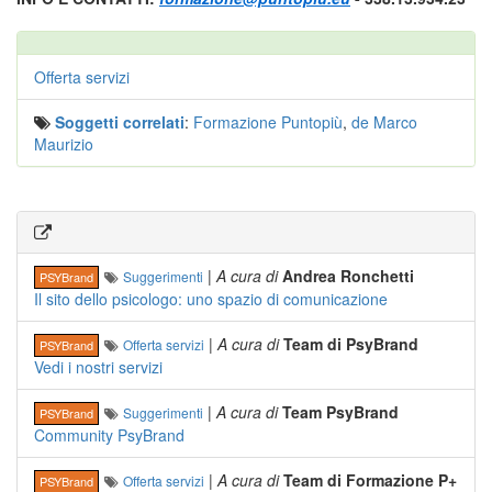
Offerta servizi
Soggetti correlati
:
Formazione Puntopiù
,
de Marco
Maurizio
|
A cura di
Andrea Ronchetti
Suggerimenti
PSYBrand
Il sito dello psicologo: uno spazio di comunicazione
|
A cura di
Team di PsyBrand
Offerta servizi
PSYBrand
Vedi i nostri servizi
|
A cura di
Team PsyBrand
Suggerimenti
PSYBrand
Community PsyBrand
|
A cura di
Team di Formazione P+
Offerta servizi
PSYBrand