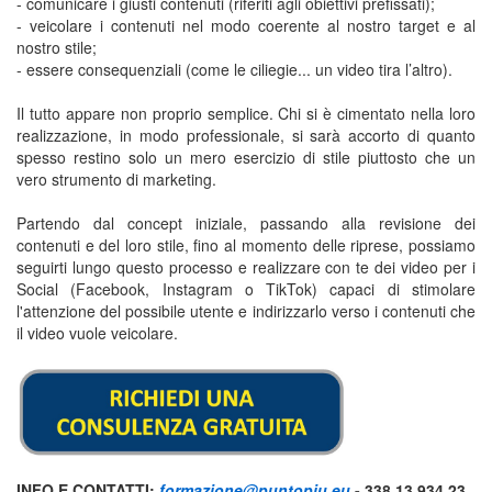
- comunicare i giusti contenuti (riferiti agli obiettivi prefissati);
- veicolare i contenuti nel modo coerente al nostro target e al
nostro stile;
- essere consequenziali (come le ciliegie... un video tira l’altro).
Il tutto appare non proprio semplice. Chi si è cimentato nella loro
realizzazione, in modo professionale, si sarà accorto di quanto
spesso restino solo un mero esercizio di stile piuttosto che un
vero strumento di marketing.
Partendo dal concept iniziale, passando alla revisione dei
contenuti e del loro stile, fino al momento delle riprese, possiamo
seguirti lungo questo processo e realizzare con te dei video per i
Social (Facebook, Instagram o TikTok) capaci di stimolare
l'attenzione del possibile utente e indirizzarlo verso i contenuti che
il video vuole veicolare.
INFO E CONTATTI:
formazione@puntopiu.eu
- 338.13.934.23