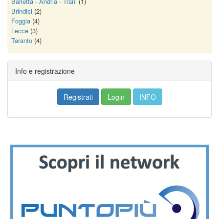
Barletta - Andria - Trani
(1)
Brindisi
(2)
Foggia
(4)
Lecce
(3)
Taranto
(4)
Info e registrazione
Registrati
Login
INFO