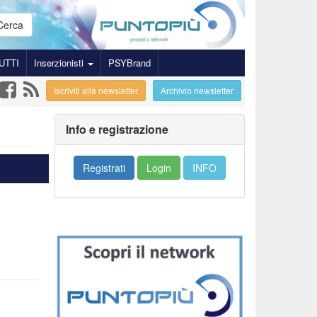
Cerca
UTTI
Inserzionisti
PSYBrand
Iscriviti alla newsletter
Archivio newsletter
Info e registrazione
Registrati
Login
INFO