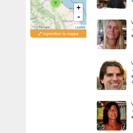
9
+
-
Leaflet
Ingrandisci la mappa