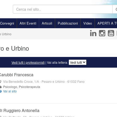
Convegni
Altri Eventi
Articoli
Pubblicazioni
Video
APERTI A T
e Urbino
ro e Urbino
Vedi tutti i professionisti
| Vai alla lettera:
Carubbi Francesca
Via Benedetto Croce, 1/A
- Pesaro e Urbino -
61032
Fano
Psicologo, Psicoterapeuta
Di Ruggiero Antonella