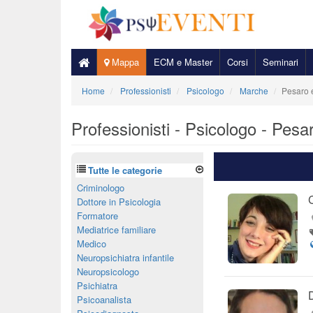
Mappa
ECM e Master
Corsi
Seminari
Home
Professionisti
Psicologo
Marche
Pesaro 
Professionisti - Psicologo - Pesa
Tutte le categorie
Criminologo
Dottore in Psicologia
Formatore
Mediatrice familiare
Medico
Neuropsichiatra infantile
Neuropsicologo
Psichiatra
Psicoanalista