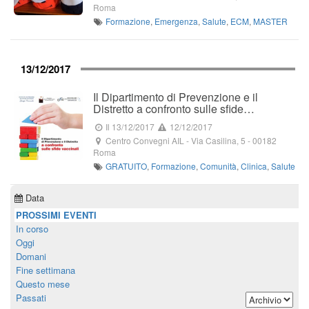
Roma
Formazione
,
Emergenza
,
Salute
,
ECM
,
MASTER
13/12/2017
Il Dipartimento di Prevenzione e il
Distretto a confronto sulle sfide…
Il 13/12/2017
12/12/2017
Centro Convegni AIL
-
Via Casilina, 5
-
00182
Roma
GRATUITO
,
Formazione
,
Comunità
,
Clinica
,
Salute
Data
PROSSIMI EVENTI
In corso
Oggi
Domani
Fine settimana
Questo mese
Passati