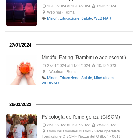
16/03/2024
al 13/04/2024
29/02/2024
Webinar
-
Roma
Minori
,
Educazione
,
Salute
,
WEBINAR
27/01/2024
Mindful Eating (Bambini e adolescenti)
27/01/2024
al 11/05/2024
10/12/2023
-
Webinar
-
Roma
Minori
,
Educazione
,
Salute
,
Mindfulness
,
WEBINAR
26/03/2022
Psicologia dell'emergenza (CISOM)
26/03/2022
al 19/06/2022
25/03/2022
Casa dei Cavalieri di Rodi - Sede operativa
Fondazione CISOM
-
Piazza del Grillo, 1
-
00184