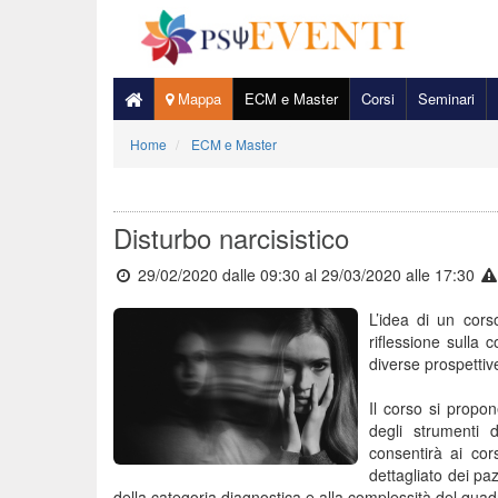
Mappa
ECM e Master
Corsi
Seminari
Home
ECM e Master
Disturbo narcisistico
29/02/2020 dalle 09:30
al 29/03/2020 alle 17:30
L’idea di un cors
riflessione sulla 
diverse prospettive
Il corso si propon
degli strumenti 
consentirà ai cor
dettagliato dei pa
della categoria diagnostica e alla complessità del quadr