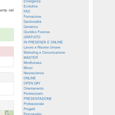
Emergenza
Evolutiva
porta nel
FAD
Formazione
Genitorialità
Geriatrico
Giuridico Forense
GRATUITO
IN PRESENZA E ONLINE
Lavoro e Risorse Umane
Marketing e Comunicazione
MASTER
Mindfulness
Minori
Neuroscienze
ONLINE
OPEN DAY
Orientamento
Penitenziario
PRESENTAZIONE
Professionale
Progetti
Psicoanalisi