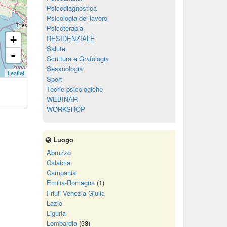
Psicodiagnostica
Psicologia del lavoro
Psicoterapia
+
RESIDENZIALE
Salute
-
Scrittura e Grafologia
Sessuologia
Leaflet
Sport
Teorie psicologiche
WEBINAR
WORKSHOP
Luogo
Abruzzo
Calabria
Campania
Emilia-Romagna
(1)
Friuli Venezia Giulia
Lazio
Liguria
Lombardia
(38)