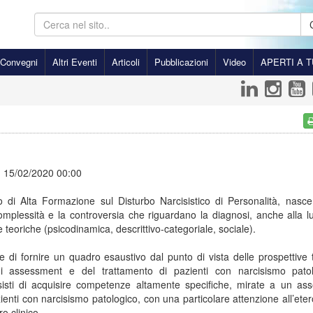
Convegni
Altri Eventi
Articoli
Pubblicazioni
Video
APERTI A T
15/02/2020 00:00
o di Alta Formazione sul Disturbo Narcisistico di Personalità, nasc
complessità e la controversia che riguardano la diagnosi, anche alla l
 teoriche (psicodinamica, descrittivo-categoriale, sociale).
e di fornire un quadro esaustivo dal punto di vista delle prospettive 
di assessment e del trattamento di pazienti con narcisismo pato
sisti di acquisire competenze altamente specifiche, mirate a un as
zienti con narcisismo patologico, con una particolare attenzione all’ete
o clinico.