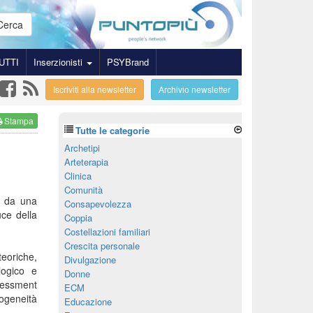
Cerca
UTTI
Inserzionisti
PSYBrand
Iscriviti alla newsletter
Archivio newsletter
Stampa
Tutte le categorie
Archetipi
Arteterapia
Clinica
Comunità
e da una
Consapevolezza
uce della
Coppia
Costellazioni familiari
Crescita personale
teoriche,
Divulgazione
logico e
Donne
sessment
ECM
rogeneità
Educazione