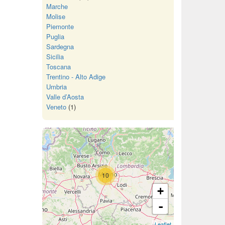
Marche
Molise
Piemonte
Puglia
Sardegna
Sicilia
Toscana
Trentino - Alto Adige
Umbria
Valle d’Aosta
Veneto
(1)
10
+
-
Leaflet