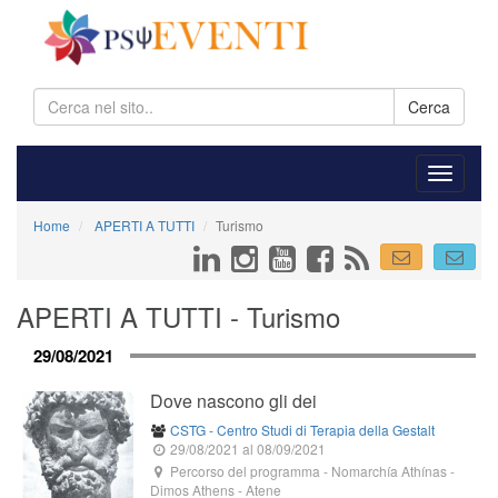
Cerca
Home
APERTI A TUTTI
Turismo
APERTI A TUTTI - Turismo
29/08/2021
Dove nascono gli dei
CSTG - Centro Studi di Terapia della Gestalt
29/08/2021
al 08/09/2021
Percorso del programma
- Nomarchía Athínas -
Dimos Athens
-
Atene