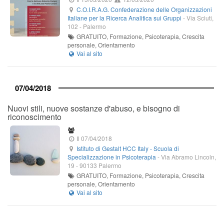
C.O.I.R.A.G. Confederazione delle Organizzazioni
Italiane per la Ricerca Analitica sui Gruppi
-
Via Sciuti,
102
-
Palermo
GRATUITO, Formazione, Psicoterapia, Crescita
personale, Orientamento
07/04/2018
Nuovi stili, nuove sostanze d'abuso, e bisogno di
riconoscimento
Il 07/04/2018
Istituto di Gestalt HCC Italy - Scuola di
Specializzazione in Psicoterapia
-
Via Abramo Lincoln,
19
-
90133
Palermo
GRATUITO, Formazione, Psicoterapia, Crescita
personale, Orientamento