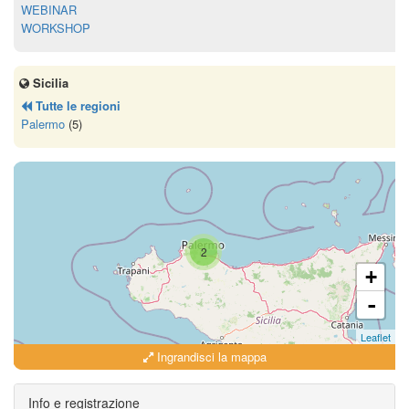
WEBINAR
WORKSHOP
Sicilia
Tutte le regioni
Palermo
(5)
2
+
-
Leaflet
Ingrandisci la mappa
Info e registrazione