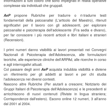
informazioni a tutti coloro che sono impegnati in realtà operative
complesse sia individuali che gruppali.
AeP
propone Rubriche per tradurre o ri-tradurre testi
fondamentali della psicoanalisi (L'articolo del Maestro), ritenuti
significativi per il lavoro con gli adolescenti, per esplorare
psicoanalisi e psicoterapia dell'adolescente (Fra sedia e divano),
per far conoscere i più recenti articoli e libri italiani e stranieri
(Recensioni).
I primi numeri danno visibilità ai lavori presentati nei Convegni
Nazionali di Psicoterapia dell'Adolescenza, alle formulazioni
teoriche, alle esperienze cliniche dell'ARPAd, alle ricerche in corso
e agli interrogativi attuali.
Col passare degli anni
AeP
acquista indubbia visibilità e diviene
un riferimento per gli addetti ai lavori e per chi studia
l'adolescenza nei diversi contesti.
Nascono altre Rubriche (Per aiutarli a crescere; Notiziario dei
Gruppi Italiani di Psicoterapia dell'Adolescenza) e le precedenti si
arricchiscono di nuovi contenuti (Riviste in lingua straniera;
Corrispondenze dall'estero). Escono online 12 numeri, 3 all'anno
dal 2001 al 2004.