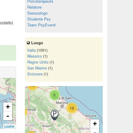
Psicoterapeuta
Relatore
Sessuologo
Studente Psy
olatici.
Team PsyEventi
11
2
Luogo
72
Italia
(1051)
Messico
(1)
Regno Unito
(1)
San Marino
(1)
15
Svizzera
(1)
52
5
+
19
68
-
+
Leaflet
-