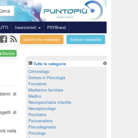
Cerca
UTTI
Inserzionisti
PSYBrand
Iscriviti alla newsletter
Archivio newsletter
Stampa
Tutte le categorie
Criminologo
Dottore in Psicologia
Formatore
Mediatrice familiare
blemi di
Medico
Neuropsichiatra infantile
Neuropsicologo
getti di
Psichiatra
Psicoanalista
Psicodiagnosta
nti nella
Psicologo