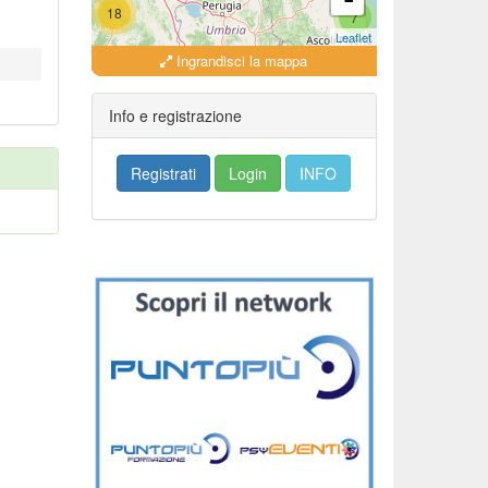
18
7
Leaflet
Ingrandisci la mappa
18
16
Info e registrazione
Registrati
Login
INFO
279
35