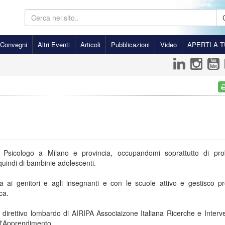
Convegni
Altri Eventi
Articoli
Pubblicazioni
Video
APERTI A T
di Psicologo a Milano e provincia, occupandomi soprattutto di pro
uindi di bambinie adolescenti.
 ai genitori e agli insegnanti e con le scuole attivo e gestisco pro
ca.
irettivo lombardo di AIRIPA Associaizone Italiana Ricerche e Interve
ll'Apprendimento.