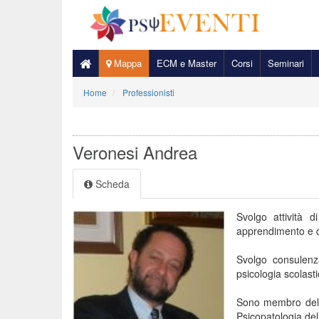
Mappa
ECM e Master
Corsi
Seminari
Home
Professionisti
Veronesi Andrea
Scheda
Svolgo attività 
apprendimento e q
Svolgo consulenza
psicologia scolasti
Sono membro del d
Psicopatologia de