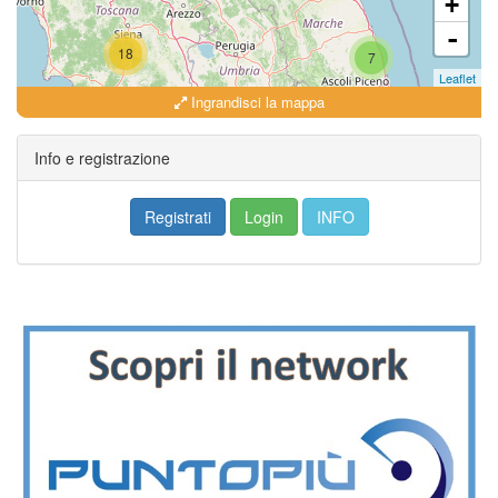
+
-
18
7
Leaflet
Ingrandisci la mappa
18
Info e registrazione
Registrati
Login
INFO