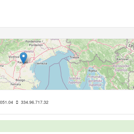
5
156
15
10
6
.051.04
334.96.717.32