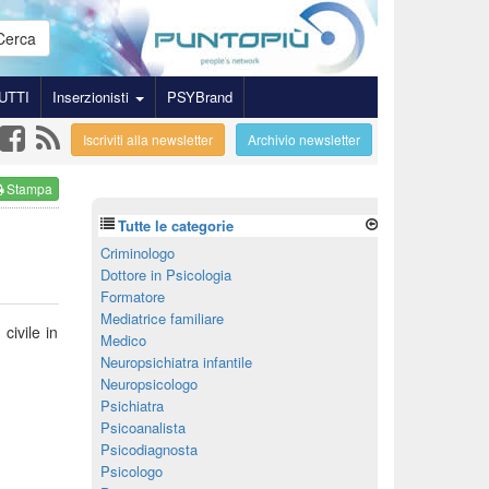
Cerca
UTTI
Inserzionisti
PSYBrand
Iscriviti alla newsletter
Archivio newsletter
Stampa
Tutte le categorie
Criminologo
Dottore in Psicologia
Formatore
Mediatrice familiare
civile in
Medico
Neuropsichiatra infantile
Neuropsicologo
Psichiatra
Psicoanalista
Psicodiagnosta
Psicologo