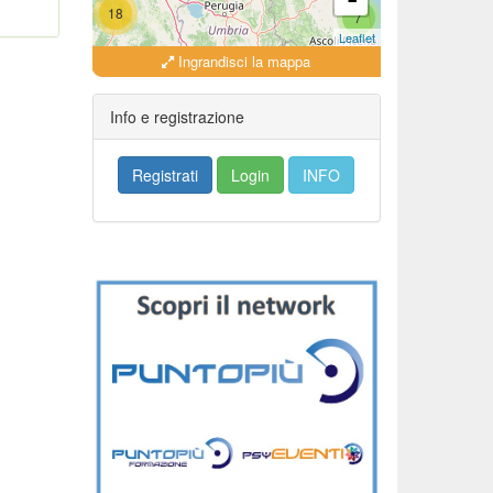
18
7
Leaflet
Ingrandisci la mappa
18
16
Info e registrazione
Registrati
Login
INFO
279
35