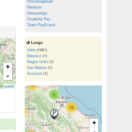
Psicoterapeuta
Relatore
Sessuologo
Studente Psy
Team PsyEventi
11
2
Luogo
72
Italia
(1051)
Messico
(1)
Regno Unito
(1)
+
San Marino
(1)
15
Svizzera
(1)
-
52
Leaflet
5
19
68
+
-