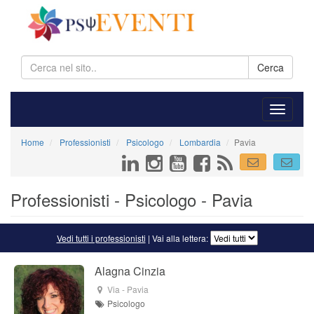
Cerca
Home
Professionisti
Psicologo
Lombardia
Pavia
Professionisti - Psicologo - Pavia
Vedi tutti i professionisti
| Vai alla lettera:
Alagna Cinzia
Via
-
Pavia
Psicologo