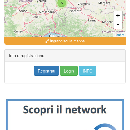
5
+
-
Leaflet
Ingrandisci la mappa
Info e registrazione
Registrati
Login
INFO