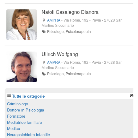
Natoli Casalegno Dianora
AMPRA
-
Via Roma, 192
- Pavia -
27028
San
Martino Siccomario
Psicologo, Psicoterapeuta
Ullrich Wolfgang
AMPRA
-
Via Roma, 192
- Pavia -
27028
San
Martino Siccomario
Psicologo, Psicoterapeuta
Tutte le categorie
Criminologo
Dottore in Psicologia
Formatore
Mediatrice familiare
Medico
Neuropsichiatra infantile