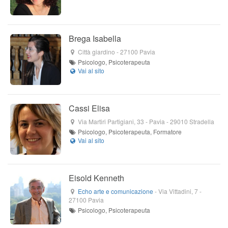
Brega Isabella
Città giardino
-
27100
Pavia
Psicologo, Psicoterapeuta
Cassi Elisa
Via Martiri Partigiani, 33
- Pavia -
29010
Stradella
Psicologo, Psicoterapeuta, Formatore
Eisold Kenneth
Echo arte e comunicazione
-
Via Vittadini, 7
-
27100
Pavia
Psicologo, Psicoterapeuta