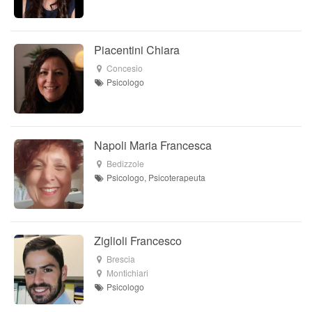
Piacentini Chiara
Concesio
Psicologo
Napoli Maria Francesca
Bedizzole
Psicologo, Psicoterapeuta
Ziglioli Francesco
Brescia
Montichiari
Psicologo