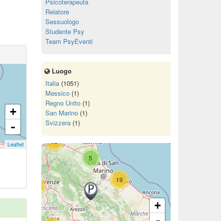
Psicoterapeuta
Relatore
Sessuologo
Studente Psy
Team PsyEventi
11
2
Luogo
72
Italia
(1051)
Messico
(1)
Regno Unito
(1)
+
San Marino
(1)
15
Svizzera
(1)
-
52
Leaflet
5
19
68
+
-