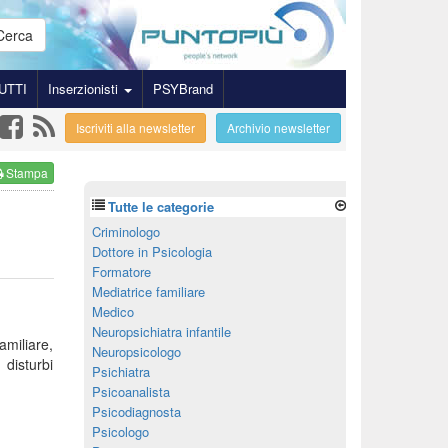
Cerca
UTTI
Inserzionisti
PSYBrand
Iscriviti alla newsletter
Archivio newsletter
Stampa
Tutte le categorie
Criminologo
Dottore in Psicologia
Formatore
Mediatrice familiare
Medico
Neuropsichiatra infantile
miliare,
Neuropsicologo
isturbi
Psichiatra
Psicoanalista
Psicodiagnosta
Psicologo