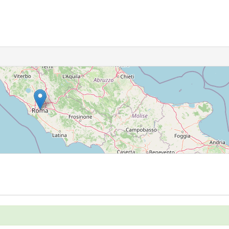
5
156
15
10
6