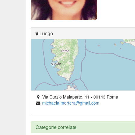
Luogo
Via Curzio Malaparte, 41
-
00143
Roma
michaela.mortera@gmail.com
Categorie correlate