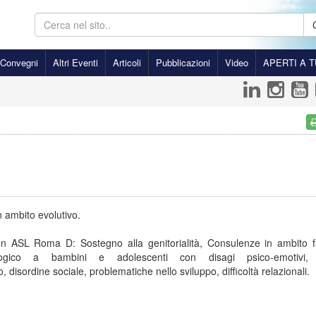
Convegni
Altri Eventi
Articoli
Pubblicazioni
Video
APERTI A T
n ambito evolutivo.
n ASL Roma D: Sostegno alla genitorialità, Consulenze in ambito fa
logico a bambini e adolescenti con disagi psico-emotivi, d
 disordine sociale, problematiche nello sviluppo, difficoltà relazionali.