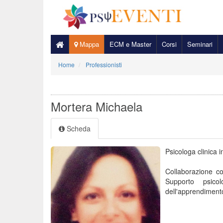
Mappa
ECM e Master
Corsi
Seminari
Home
Professionisti
Mortera Michaela
Scheda
Psicologa clinica i
Collaborazione co
Supporto psico
dell'apprendimento,