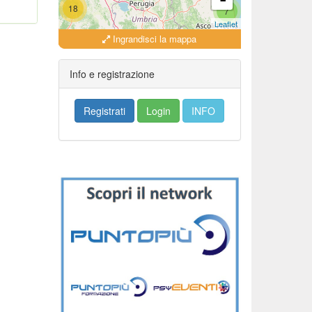
18
7
Leaflet
Ingrandisci la mappa
18
16
Info e registrazione
Registrati
Login
INFO
279
35