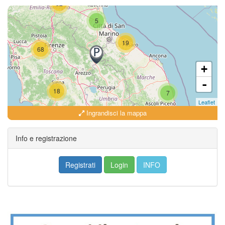
52
5
19
68
+
-
18
7
Leaflet
Ingrandisci la mappa
18
Info e registrazione
Registrati
Login
INFO