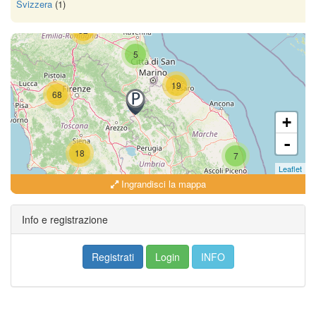
Svizzera
(1)
52
5
19
68
+
-
18
7
Leaflet
Ingrandisci la mappa
18
Info e registrazione
Registrati
Login
INFO