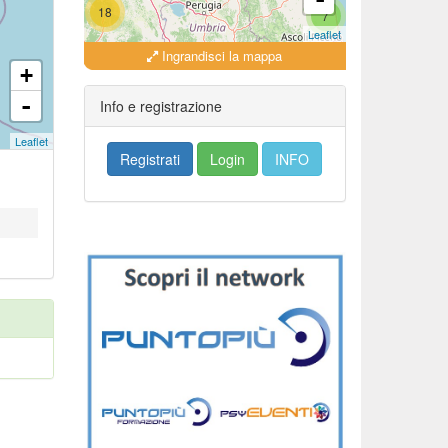
18
7
Leaflet
Ingrandisci la mappa
18
+
16
-
Info e registrazione
Leaflet
Registrati
Login
INFO
279
35