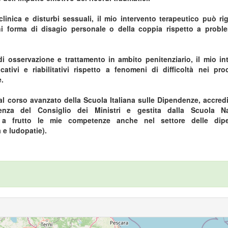
nica e disturbi sessuali, il mio intervento terapeutico può ri
ni forma di disagio personale o della coppia rispetto a probl
 di osservazione e trattamento in ambito penitenziario, il mio in
5
tivi e riabilitativi rispetto a fenomeni di difficoltà nei pro
e.
156
l corso avanzato della Scuola Italiana sulle Dipendenze, accredi
denza del Consiglio dei Ministri e gestita dalla Scuola Na
e a frutto le mie competenze anche nel settore delle dip
e ludopatie).
15
10
6