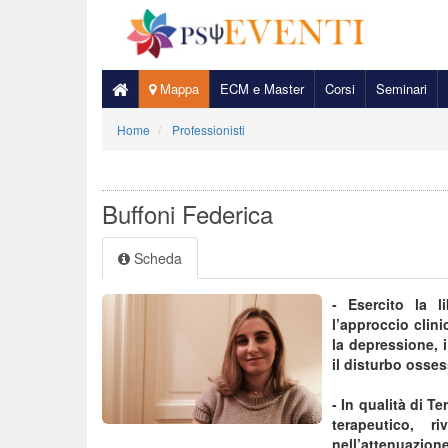
Mappa
ECM e Master
Corsi
Seminari
Home
Professionisti
Buffoni Federica
Scheda
- Esercito la 
l’approccio clin
la depressione, i
il disturbo osse
- In qualità di 
terapeutico, r
nell’attenuazione