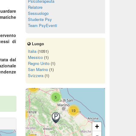
Psicoterapeuta
Relatore
guardare
Sessuologo
ematiche
Studente Psy
Team PsyEventi
11
tervento
2
cessi di
Luogo
72
Italia
(1051)
Messico
(1)
tata dal
Regno Unito
(1)
zionale
San Marino
(1)
15
endenze
Svizzera
(1)
52
5
19
68
+
-