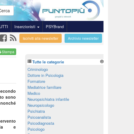
Cerca
UTTI
Inserzionisti
PSYBrand
Iscriviti alla newsletter
Archivio newsletter
Stampa
Tutte le categorie
Criminologo
Dottore in Psicologia
Formatore
Mediatrice familiare
secondo
Medico
nto sono
Neuropsichiatra infantile
, nonché
Neuropsicologo
Psichiatra
Psicoanalista
tervento
Psicodiagnosta
ansia e
Psicologo