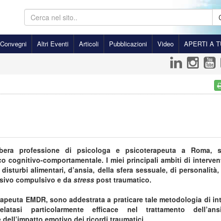
Convegni
Altri Eventi
Articoli
Pubblicazioni
Video
APERTI A T
libera professione di psicologa e psicoterapeuta a Roma, 
ico cognitivo-comportamentale. I miei principali ambiti di interve
 disturbi alimentari, d’ansia, della sfera sessuale, di personalità
ssivo compulsivo e da
stress
post traumatico.
Terapeuta EMDR, sono addestrata a praticare tale metodologia di in
ivelatasi particolarmente efficace nel trattamento dell’
 dell’impatto emotivo dei ricordi traumatici.