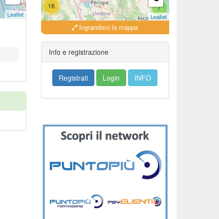
18
7
Leaflet
Leaflet
Ingrandisci la mappa
18
16
Info e registrazione
Registrati
Login
INFO
279
35