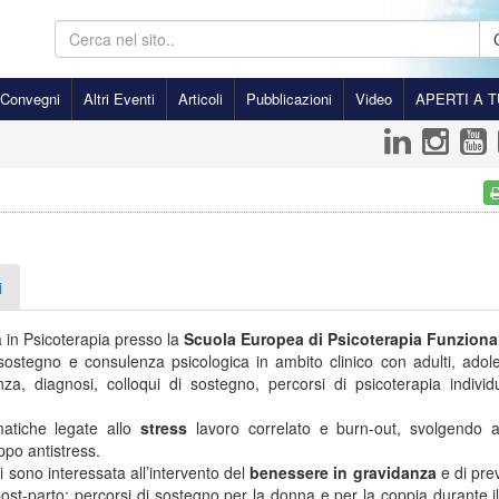
Convegni
Altri Eventi
Articoli
Pubblicazioni
Video
APERTI A T
i
 in Psicoterapia presso la
Scuola Europea di Psicoterapia Funziona
 sostegno e consulenza psicologica in ambito clinico con adulti, adol
za, diagnosi, colloqui di sostegno, percorsi di psicoterapia individ
atiche legate allo
stress
lavoro correlato e burn-out, svolgendo att
po antistress.
i sono interessata all’intervento del
benessere in gravidanza
e di pre
ost-parto: percorsi di sostegno per la donna e per la coppia durante i