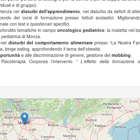
iduali e di gruppo).
rienza nei
disturbi dell'apprendimento
, nel disturbo da deficit di att
ucendo dei corsi di formazione presso Istituti scolastici. Miglioran
le con test e questionari specifici.
rofondito tematiche in campo
oncologico pediatrico
: la malattia nel 
a pediatrica di Monza.
5
a nei
disturbi del comportamento alimentare
presso “La Nostra Fami
ia, binge eating, approfondendo il tema dell'obesità.
156
pportunità
e alle discriminazione di genere, gestione del
mobbing
.
 Psicoterapia Corporea l’intervento
“ L'effetto della formazione su
15
10
6