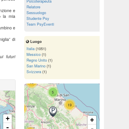
Psicoterapeuta
Relatore
enzione e
Sessuologo
do la mia
Studente Psy
Team PsyEventi
bambino e
11
2
glia” di
Luogo
72
Italia
(1051)
Messico
(1)
i futuri
Regno Unito
(1)
San Marino
(1)
15
Svizzera
(1)
52
5
19
68
+
+
-
-