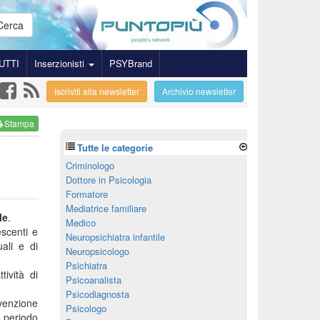
Cerca
UTTI
Inserzionisti
PSYBrand
Iscriviti alla newsletter
Archivio newsletter
Stampa
Tutte le categorie
Criminologo
Dottore in Psicologia
Formatore
Mediatrice familiare
le
.
Medico
escenti e
Neuropsichiatra infantile
uali e di
Neuropsicologo
Psichiatra
ività di
Psicoanalista
Psicodiagnosta
venzione
Psicologo
l periodo