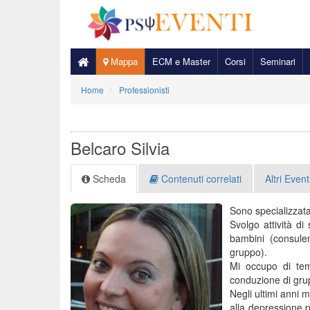
Mappa
ECM e Master
Corsi
Seminari
Home
Professionisti
Belcaro Silvia
Scheda
Contenuti correlati
Altri Event
Sono specializzata
Svolgo attività di
bambini (consulen
gruppo).
Mi occupo di tem
conduzione di grup
Negli ultimi anni m
alla depressione p