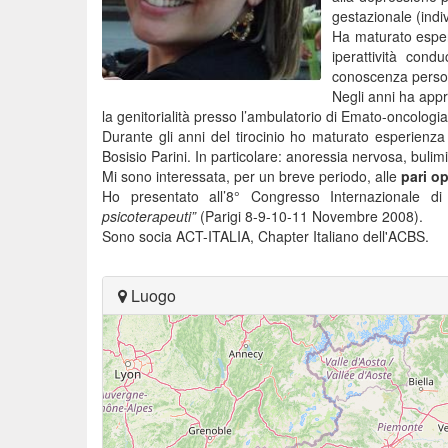
gestazionale (indiv
Ha maturato espe
iperattività cond
conoscenza persona
Negli anni ha app
la genitorialità presso l’ambulatorio di Emato-oncologi
Durante gli anni del tirocinio ho maturato esperienz
Bosisio Parini. In particolare: anoressia nervosa, bulim
Mi sono interessata, per un breve periodo, alle
pari o
Ho presentato all’8° Congresso Internazionale di
psicoterapeuti”
(Parigi 8-9-10-11 Novembre 2008).
Sono socia ACT-ITALIA, Chapter Italiano dell'ACBS.
Luogo