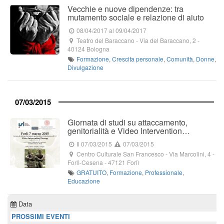
Vecchie e nuove dipendenze: tra
mutamento sociale e relazione di aiuto
08/04/2017
al 09/04/2017
Teatro del Baraccano
-
Via del Baraccano, 2
-
40124
Bologna
Formazione
,
Crescita personale
,
Comunità
,
Donne
,
Divulgazione
07/03/2015
Giornata di studi su attaccamento,
genitorialità e Video Intervention…
Il 07/03/2015
07/03/2015
Centro Culturale San Francesco
-
Via Marcolini, 4
-
Forlì-Cesena -
47121
Forlì
GRATUITO
,
Formazione
,
Professionale
,
Educazione
Data
PROSSIMI EVENTI