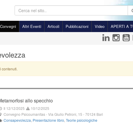
Convegni
Altri Eventi
Articoli
Pubblicazioni
Video
APERTI A T
evolezza
i contenuti.
Metamorfosi allo specchio
Il 12/12/2025
10/12/2025
Convegno Psicoumanitas
-
Via Giulio Petroni, 15
-
70124
Bari
Consapevolezza
,
Presentazione libro
,
Teorie psicologiche