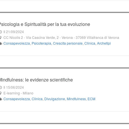
Psicologia e Spiritualità per la tua evoluzione
Il 21/09/2024
CC Nicolis 2
-
Via Cascina Verde, 2
- Verona -
37069
Villafranca di Verona
Consapevolezza
,
Psicoterapia
,
Crescita personale
,
Clinica
,
Archetipi
Mindfulness: le evidenze scientifiche
Il 15/06/2024
E-learning
-
Milano
Consapevolezza
,
Clinica
,
Divulgazione
,
Mindfulness
,
ECM