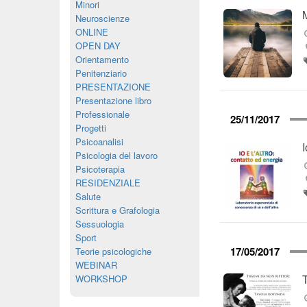
Minori
Neuroscienze
ONLINE
OPEN DAY
Orientamento
Penitenziario
PRESENTAZIONE
Presentazione libro
Professionale
25/11/2017
Progetti
Psicoanalisi
I
Psicologia del lavoro
Psicoterapia
RESIDENZIALE
Salute
Scrittura e Grafologia
Sessuologia
Sport
17/05/2017
Teorie psicologiche
WEBINAR
WORKSHOP