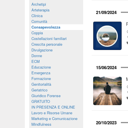
Archetipi
Arteterapia
21/09/2024
Clinica
Comunità
Consapevolezza
Coppia
Costellazioni familiari
Crescita personale
Divulgazione
Donne
ECM
Educazione
15/06/2024
Emergenza
Formazione
Genitorialità
Geriatrico
Giuridico Forense
GRATUITO
IN PRESENZA E ONLINE
Lavoro e Risorse Umane
Marketing e Comunicazione
20/10/2023
Mindfulness