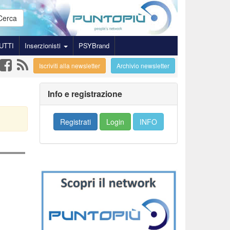
Cerca
UTTI
Inserzionisti
PSYBrand
Iscriviti alla newsletter
Archivio newsletter
Info e registrazione
Registrati
Login
INFO