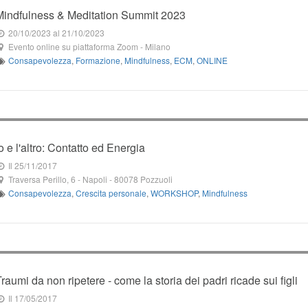
Mindfulness & Meditation Summit 2023
20/10/2023
al 21/10/2023
Evento online su piattaforma Zoom
-
Milano
Consapevolezza
,
Formazione
,
Mindfulness
,
ECM
,
ONLINE
o e l'altro: Contatto ed Energia
Il 25/11/2017
Traversa Perillo, 6
- Napoli -
80078
Pozzuoli
Consapevolezza
,
Crescita personale
,
WORKSHOP
,
Mindfulness
Traumi da non ripetere - come la storia dei padri ricade sui figli
Il 17/05/2017