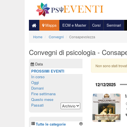
Mappa
ECM e Master
Corsi
Seminari
Home
Convegni
Consapevolezza
Convegni di psicologia - Consap
Data
Non sono stati trovat
PROSSIMI EVENTI
In corso
Oggi
12/12/2025
Domani
Fine settimana
Questo mese
Passati
Tutte le categorie