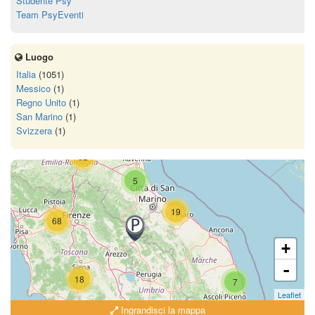
Studente Psy
Team PsyEventi
Luogo
Italia
(1051)
Messico
(1)
Regno Unito
(1)
San Marino
(1)
Svizzera
(1)
52
5
19
68
+
-
18
7
Leaflet
Ingrandisci la mappa