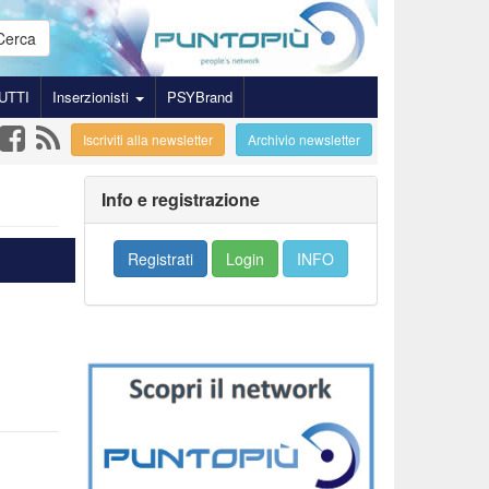
Cerca
UTTI
Inserzionisti
PSYBrand
Iscriviti alla newsletter
Archivio newsletter
Info e registrazione
Registrati
Login
INFO