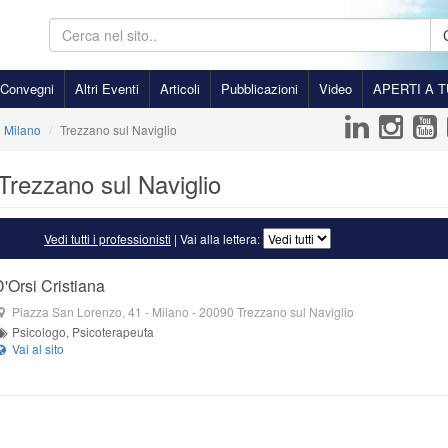
Convegni
Altri Eventi
Articoli
Pubblicazioni
Video
APERTI A T
Milano
Trezzano sul Naviglio
 Trezzano sul Naviglio
Vedi tutti i professionisti
| Vai alla lettera:
D'Orsi Cristiana
Piazza San Lorenzo, 41
- Milano -
20090
Trezzano sul Naviglio
Psicologo, Psicoterapeuta