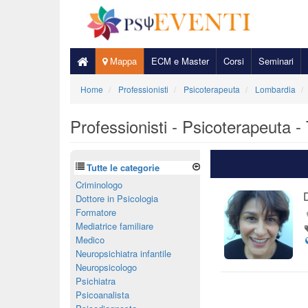
Mappa
ECM e Master
Corsi
Seminari
Home
Professionisti
Psicoterapeuta
Lombardia
Professionisti - Psicoterapeuta -
Tutte le categorie
Criminologo
Dottore in Psicologia
Formatore
Mediatrice familiare
Medico
Neuropsichiatra infantile
Neuropsicologo
Psichiatra
Psicoanalista