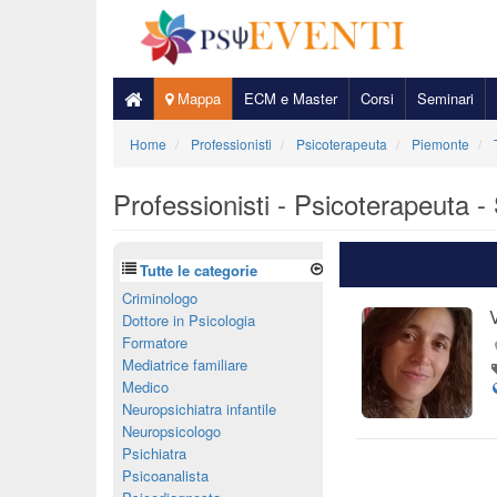
Mappa
ECM e Master
Corsi
Seminari
Home
Professionisti
Psicoterapeuta
Piemonte
Professionisti - Psicoterapeuta 
Tutte le categorie
Criminologo
Dottore in Psicologia
Formatore
Mediatrice familiare
Medico
Neuropsichiatra infantile
Neuropsicologo
Psichiatra
Psicoanalista