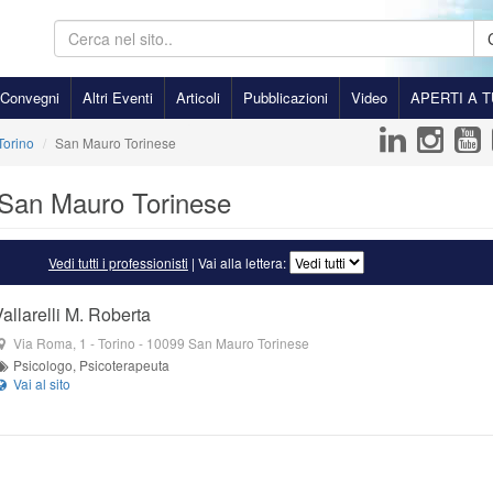
Convegni
Altri Eventi
Articoli
Pubblicazioni
Video
APERTI A T
Torino
San Mauro Torinese
- San Mauro Torinese
Vedi tutti i professionisti
| Vai alla lettera:
Vallarelli M. Roberta
Via Roma, 1
- Torino -
10099
San Mauro Torinese
Psicologo, Psicoterapeuta