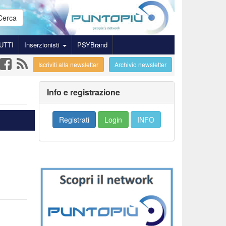
Cerca
UTTI
Inserzionisti
PSYBrand
Iscriviti alla newsletter
Archivio newsletter
Info e registrazione
Registrati
Login
INFO