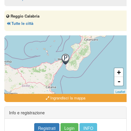
Reggio Calabria
Tutte le città
+
-
Leaflet
Ingrandisci la mappa
Info e registrazione
Registrati
Login
INFO