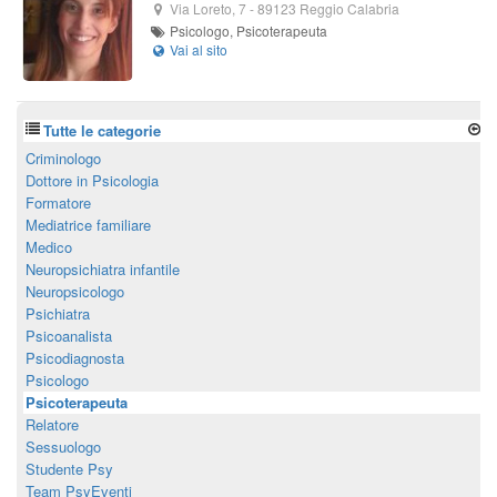
Via Loreto, 7
-
89123
Reggio Calabria
Psicologo, Psicoterapeuta
Tutte le categorie
Criminologo
Dottore in Psicologia
Formatore
Mediatrice familiare
Medico
Neuropsichiatra infantile
Neuropsicologo
Psichiatra
Psicoanalista
Psicodiagnosta
Psicologo
Psicoterapeuta
Relatore
Sessuologo
Studente Psy
Team PsyEventi