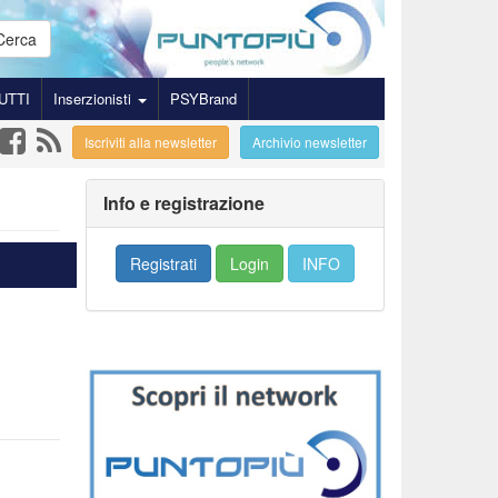
Cerca
UTTI
Inserzionisti
PSYBrand
Iscriviti alla newsletter
Archivio newsletter
Info e registrazione
Registrati
Login
INFO