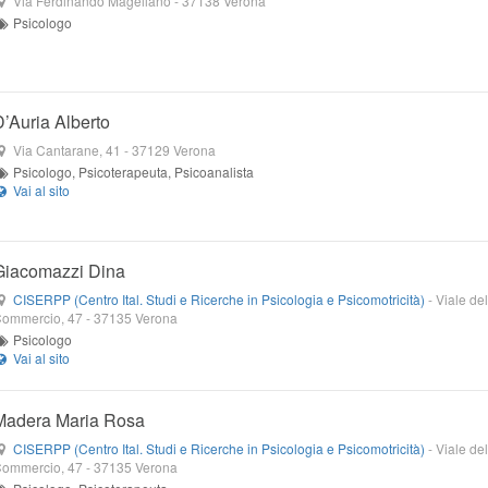
Via Ferdinando Magellano
-
37138
Verona
Psicologo
D’Auria Alberto
Via Cantarane, 41
-
37129
Verona
Psicologo, Psicoterapeuta, Psicoanalista
Giacomazzi Dina
CISERPP (Centro Ital. Studi e Ricerche in Psicologia e Psicomotricità)
-
Viale del
ommercio, 47
-
37135
Verona
Psicologo
Madera Maria Rosa
CISERPP (Centro Ital. Studi e Ricerche in Psicologia e Psicomotricità)
-
Viale del
ommercio, 47
-
37135
Verona