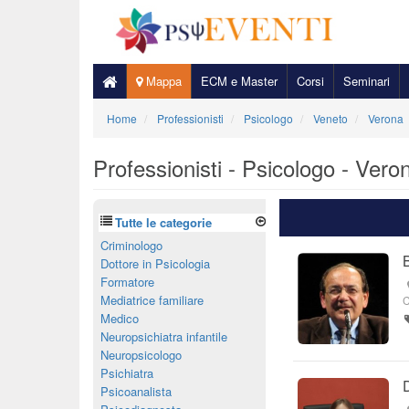
Mappa
ECM e Master
Corsi
Seminari
Home
Professionisti
Psicologo
Veneto
Verona
Professionisti - Psicologo - Vero
Tutte le categorie
Criminologo
Dottore in Psicologia
Formatore
Mediatrice familiare
C
Medico
Neuropsichiatra infantile
Neuropsicologo
Psichiatra
Psicoanalista