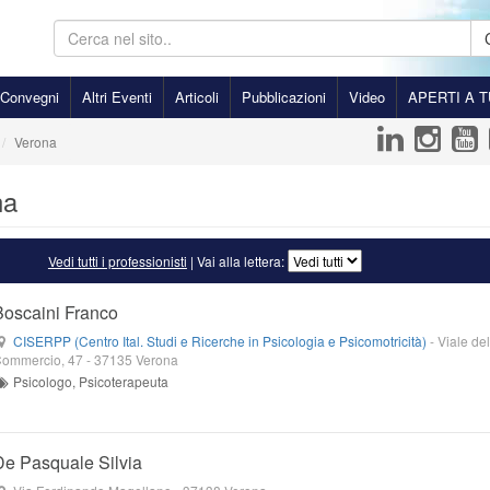
Convegni
Altri Eventi
Articoli
Pubblicazioni
Video
APERTI A T
Verona
na
Vedi tutti i professionisti
| Vai alla lettera:
Boscaini Franco
CISERPP (Centro Ital. Studi e Ricerche in Psicologia e Psicomotricità)
-
Viale del
ommercio, 47
-
37135
Verona
Psicologo, Psicoterapeuta
De Pasquale Silvia