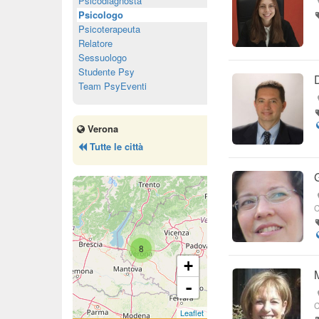
Psicodiagnosta
Psicologo
Psicoterapeuta
Relatore
Sessuologo
Studente Psy
Team PsyEventi
Verona
Tutte le città
C
8
+
-
C
Leaflet